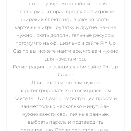
– это популярная онлайн-игровая
платформа, которая предлагает игрокам
широкий спектр игр, включая слоты,
карточные игры, рулетку и другие. Вам не
нужно искать дополнительные ресурсы,
потому что на официальном сайте Pin Up
Casino вы можете найти все, что вам нужно
для начала игры.
Регистрация на официальном сайте Pin Up
Casino
Для начала игры вам нужно
зарегистрироваться на официальном
сайте Pin Up Casino. Регистрация проста и
займет только несколько минут. Вам
нужно ввести свои личные данные,
выбрать пароль и подтвердить
регистрацию. После регистрации вы