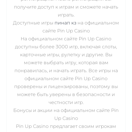
получите доступ к играм и сможете начать
играть.
Доступные игры
пинап кз
на официальном
сайте Pin Up Casino
На официальном сайте Pin Up Casino
доступны более 3000 игр, включая слоты,
карточные игры, рулетку и другие. Вы
можете выбрать игру, которая вам
понравилась, и начать играть. Все игры на
официальном сайте Pin Up Casino
проверены и лицензированы, поэтому вы
можете быть уверены в безопасности и
честности игр.
Бонусы и акции на официальном сайте Pin
Up Casino
Pin Up Casino предлагает своим игрокам