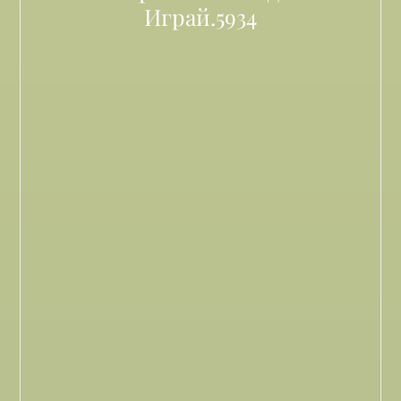
Играй.5934