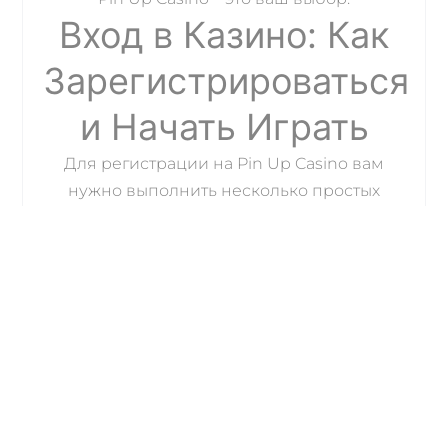
Вход в Казино: Как
Зарегистрироваться
и Начать Играть
Для регистрации на Pin Up Casino вам
нужно выполнить несколько простых
шагов. Вам нужно выбрать тип аккаунта
(обычный или VIP), ввести свои личные
данные, выбрать валюту и подтвердить
регистрацию.
Важно! Вам нужно выбрать правильный
тип аккаунта, потому что это может
повлиять на доступность некоторых
функций и игр. Если вы не уверены, какой
тип аккаунта выбрать, то вам стоит