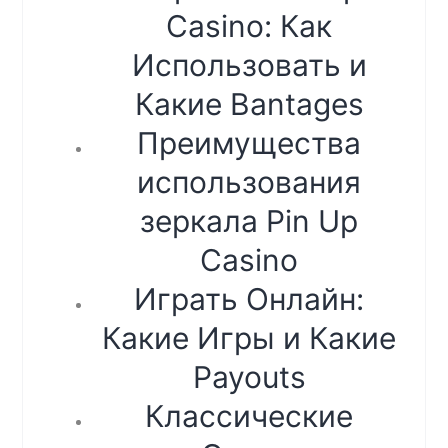
Casino: Как
Использовать и
Какие Вantages
Преимущества
использования
зеркала Pin Up
Casino
Играть Онлайн:
Какие Игры и Какие
Payouts
Классические