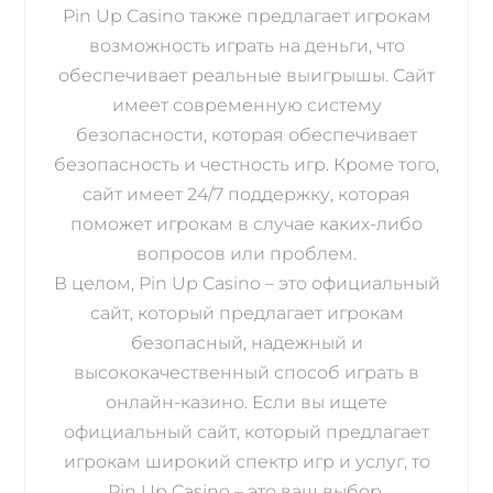
Pin Up Casino также предлагает игрокам
возможность играть на деньги, что
обеспечивает реальные выигрышы. Сайт
имеет современную систему
безопасности, которая обеспечивает
безопасность и честность игр. Кроме того,
сайт имеет 24/7 поддержку, которая
поможет игрокам в случае каких-либо
вопросов или проблем.
В целом, Pin Up Casino – это официальный
сайт, который предлагает игрокам
безопасный, надежный и
высококачественный способ играть в
онлайн-казино. Если вы ищете
официальный сайт, который предлагает
игрокам широкий спектр игр и услуг, то
Pin Up Casino – это ваш выбор.