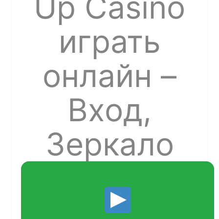
Up Casino
играть
онлайн –
Вход,
Зеркало