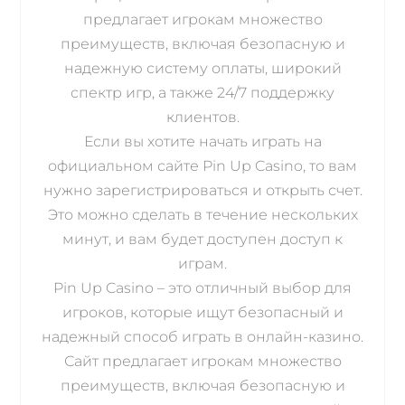
предлагает игрокам множество
преимуществ, включая безопасную и
надежную систему оплаты, широкий
спектр игр, а также 24/7 поддержку
клиентов.
Если вы хотите начать играть на
официальном сайте Pin Up Casino, то вам
нужно зарегистрироваться и открыть счет.
Это можно сделать в течение нескольких
минут, и вам будет доступен доступ к
играм.
Pin Up Casino – это отличный выбор для
игроков, которые ищут безопасный и
надежный способ играть в онлайн-казино.
Сайт предлагает игрокам множество
преимуществ, включая безопасную и