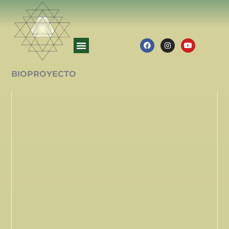
BIOPROYECTO