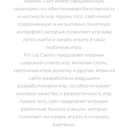
казино. Сайт имеет официальную
лицензию, что обеспечивает безопасность
и честность игр. Кроме того, сайт имеет
современную и интуитивно понятную
интерфейс, который позволяет игрокам
легко найти и начать играть в свои
любимые игры.
Pin Up Casino предлагает игрокам
широкий спектр игр, включая слоты,
карточные игры, рулетку и другие. Игры на
сайте разработаны ведущими
разработчиками игр, что обеспечивает
высокое качество и реалистичность игр.
Кроме того, сайт предлагает игрокам
различные бонусы и акции, которые
помогают им начать играть и получать
выигрыш.