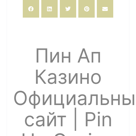
Пин Ап
Казино
Официальны
сайт | Pin