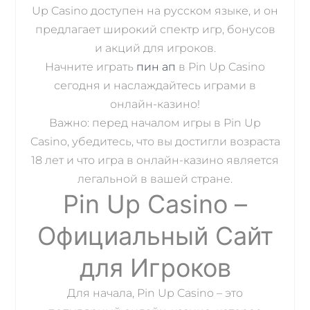
Up Casino доступен на русском языке, и он
предлагает широкий спектр игр, бонусов
и акций для игроков.
Начните играть
пин ап
в Pin Up Casino
сегодня и наслаждайтесь играми в
онлайн-казино!
Важно: перед началом игры в Pin Up
Casino, убедитесь, что вы достигли возраста
18 лет и что игра в онлайн-казино является
легальной в вашей стране.
Pin Up Casino –
Официальный Сайт
для Игроков
Для начала, Pin Up Casino – это