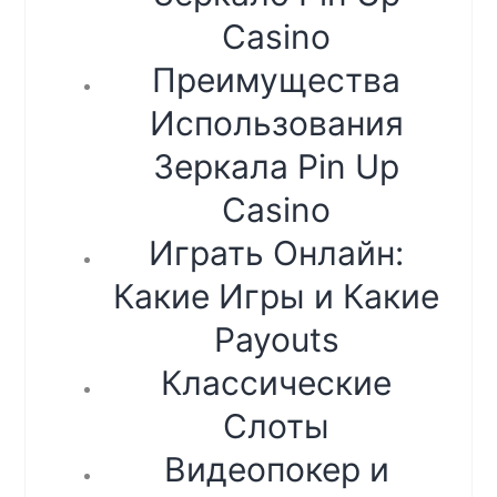
Casino
Преимущества
Использования
Зеркала Pin Up
Casino
Играть Онлайн:
Какие Игры и Какие
Payouts
Классические
Слоты
Видеопокер и