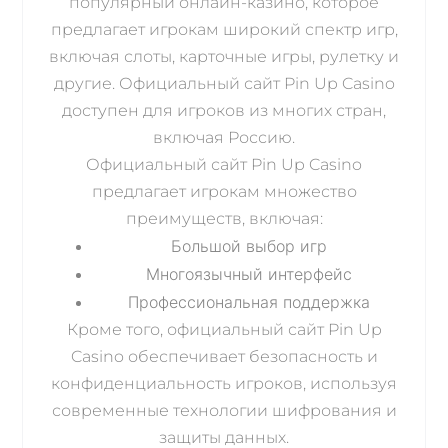
популярный онлайн-казино, которое
предлагает игрокам широкий спектр игр,
включая слоты, карточные игры, рулетку и
другие. Официальный сайт Pin Up Casino
доступен для игроков из многих стран,
включая Россию.
Официальный сайт Pin Up Casino
предлагает игрокам множество
преимуществ, включая:
Большой выбор игр
Многоязычный интерфейс
Профессиональная поддержка
Кроме того, официальный сайт Pin Up
Casino обеспечивает безопасность и
конфиденциальность игроков, используя
современные технологии шифрования и
защиты данных.