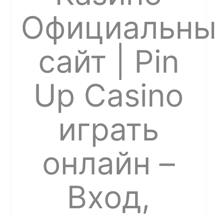
Официальны
сайт | Pin
Up Casino
играть
онлайн –
Вход,