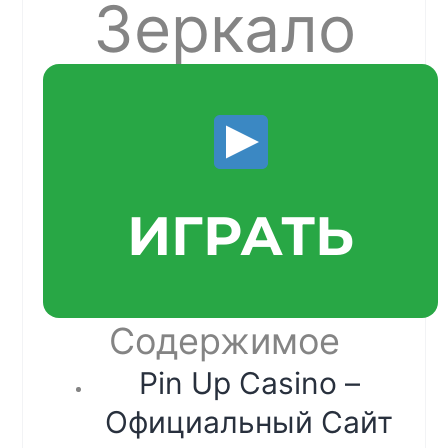
Зеркало
ИГРАТЬ
Содержимое
Pin Up Casino –
Официальный Сайт