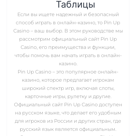
Таблицы
Если вы ищете надежный и безопасный
способ играть в онлайн-казино, то Pin Up
Casino – ваш выбор. В этом руководстве мы
рассмотрим официальный сайт Pin Up
Casino, его преимущества и функции,
чтобы помочь вам начать играть в онлайн-
казино.
Pin Up Casino – это популярное онлайн-
казино, которое предлагает игрокам
широкий спектр игр, включая слоты,
карточные игры, рулетку и другие.
Официальный сайт Pin Up Casino доступен
на русском языке, что делает его удобным
для игроков из России и других стран, где
русский язык является официальным.