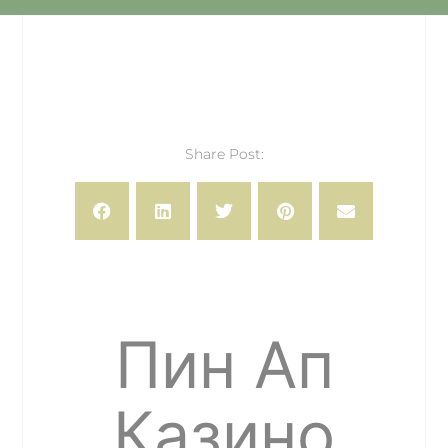
Share Post:
Пин Ап
Казино