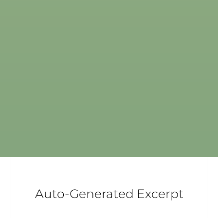
Auto-Generated Excerpt