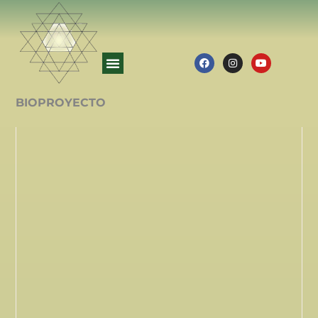
BIOPROYECTO