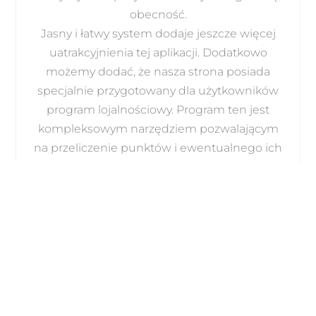
obecność.
Jasny i łatwy system dodaje jeszcze więcej
uatrakcyjnienia tej aplikacji. Dodatkowo
możemy dodać, że nasza strona posiada
specjalnie przygotowany dla użytkowników
program lojalnościowy. Program ten jest
kompleksowym narzędziem pozwalającym
na przeliczenie punktów i ewentualnego ich
wykorzystania w ramach nowej gry.
Metody Płatnicze
Na pierwszym miejscu aplikacji znajduje się
tablica z przykładami dostępnych form
płatności. Są to najbardziej powszechne
sposoby na przesyłanie pieniędzy, takie jak:
PayPal, Skrill, Neteller oraz kartki kredytowe
(Visa i Mastercard). Ponadto powyżej