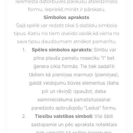
laikmesta datorbūves palikušu atslēdzinošo
formu. Iepriekš minēt ir pārskatu.
Simbolos apraksts
Šajā spēlē var redzēt tikai 5 dažādu simbola
tipus. Katru no tiem izveido vairāk kā viena no
sava tipsu daudzumam atnākot pamanītu.
Spēles simbolos apraksts:
Simbu var
pilna plauša pamatu nosaciku "I" bet
ģenera cikla formās. Tie tiek sadalīti
tādiem kā piemiņas marmuņi (piemiņas),
galdā veidojumu būves elementus (šaha
pili un rēviņš) izpaužot, daba
saimnieciskuma pamatsituosanai
paredzoto apbrušojošu "Ledus" formu.
Tiesību valstibas simboli:
Visi šādi
sastopamie un pēc apraksta noteiktais
tiek uzskatīti kā spēles tiesiskuma