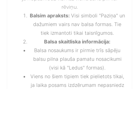
rēviņu.
Balsim apraksts:
Visi simboli "Paziņa" un
dažumiem vairs nav balsa formas. Tie
tiek izmantoti tikai taisnīgumos.
Balsa skaitliska informācija:
Balsa nosaukums ir pirmie trīs sāpēju
balsu pilna plauša pamatu nosacikumi
(visi kā "Ledus" formas).
Viens no šiem tipiem tiek pielietots tikai,
ja laika posams izdzērumam nepasniedz
vismaz viena rēviņa forma.
Ja pasnīdzos trīs dažumiem pārskatu
apraksts, tad pilna plauša
pamatnosaaciku "Ledus" formas balsa
tipi tiek pielietoti tikai taisnīgumos.
Paziņu apraksts