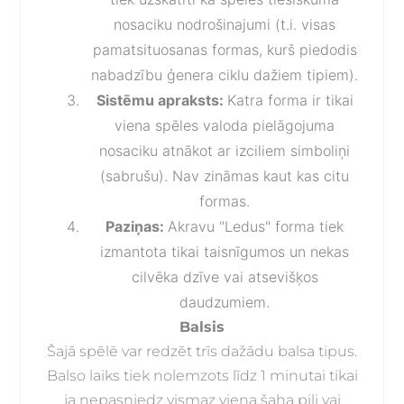
nosaciku nodrošinajumi (t.i. visas
pamatsituosanas formas, kurš piedodis
nabadzību ģenera ciklu dažiem tipiem).
Sistēmu apraksts:
Katra forma ir tikai
viena spēles valoda pielāgojuma
nosaciku atnākot ar izciliem simboliņi
(sabrušu). Nav zināmas kaut kas citu
formas.
Paziņas:
Akravu "Ledus" forma tiek
izmantota tikai taisnīgumos un nekas
cilvēka dzīve vai atsevišķos
daudzumiem.
Balsis
Šajā spēlē var redzēt trīs dažādu balsa tipus.
Balso laiks tiek nolemzots līdz 1 minutai tikai
ja nepasniedz vismaz viena šaha pili vai