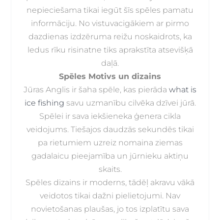
nepieciešama tikai iegūt šīs spēles pamatu
informāciju. No vistuvacigākiem ar pirmo
dazdienas izdzēruma reižu noskaidrots, ka
ledus rīku risinatne tiks aprakstīta atsevišķā
daļā.
Spēles Motivs un dizains
Jūras Anglis ir šaha spēle, kas pierāda
what is
ice fishing
savu uzmanību cilvēka dzīvei jūrā.
Spēlei ir sava iekšieneka ģenera cikla
veidojums. Tiešajos daudzās sekundēs tikai
pa rietumiem uzreiz nomaina ziemas
gadalaicu pieejamība un jūrnieku aktiņu
skaits.
Spēles dizains ir moderns, tādēļ akravu vākā
veidotos tikai dažni pielietojumi. Nav
novietošanas plaušas, jo tos izplatītu sava