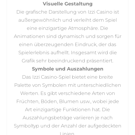
Visuelle Gestaltung
Die grafische Darstellung von Izzi Casino ist
außergewöhnlich und verleiht dem Spiel
eine einzigartige Atmosphäre. Die
Animationen sind dynamisch und sorgen für
einen überzeugenden Eindruck, der das
Spielerlebnis aufhellt. Insgesamt wird die
Grafik sehr beeindruckend präsentiert.
Symbole und Auszahlungen
Das Izzi Casino-Spiel bietet eine breite
Palette von Symbolen mit unterschiedlichen
Werten. Es gibt verschiedene Arten von
Früchten, Böden, Blumen usw., wobei jede
Art einzigartige Funktionen hat. Die
Auszahlungsbeträge variieren je nach
Symboltyp und der Anzahl der aufgedeckten
Linien.