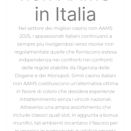
in Italia
Nel settore dei migliori casino non AAMS
2025, i appassionati italiani continuano a
sempre piu rivolgendosi verso risorse non
regolamentate quelle che forniscono estesa
indipendenza nei confronti nei confronti
delle regole stabilite da l’Agenzia delle
Dogane e dei Monopoli. Simili casino italiani
non AAMS costituiscono un’alternativa ottima
in favore di coloro che desidera esperienze
intrattenimento senza i vincoli nazionali.
Attraverso una ampia assortimento che
include classici quali slot, in aggiunta a bonus
munifici, tali ambienti incantano il fascino per
numerose in partecipanti quotidianamente