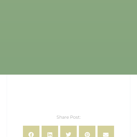
Share Post: