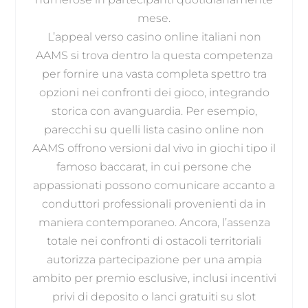
mese.
L’appeal verso casino online italiani non
AAMS si trova dentro la questa competenza
per fornire una vasta completa spettro tra
opzioni nei confronti dei gioco, integrando
storica con avanguardia. Per esempio,
parecchi su quelli lista casino online non
AAMS offrono versioni dal vivo in giochi tipo il
famoso baccarat, in cui persone che
appassionati possono comunicare accanto a
conduttori professionali provenienti da in
maniera contemporaneo. Ancora, l’assenza
totale nei confronti di ostacoli territoriali
autorizza partecipazione per una ampia
ambito per premio esclusive, inclusi incentivi
privi di deposito o lanci gratuiti su slot