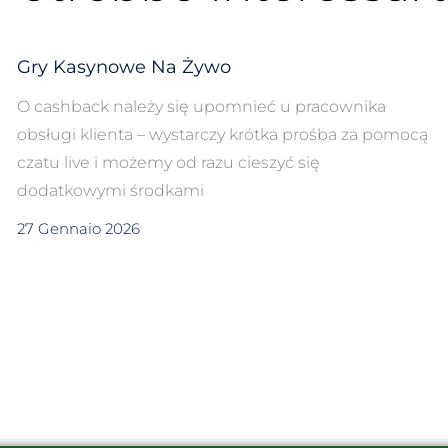
Gry Kasynowe Na Żywo
O cashback należy się upomnieć u pracownika
obsługi klienta – wystarczy krótka prośba za pomocą
czatu live i możemy od razu cieszyć się
dodatkowymi środkami
27 Gennaio 2026