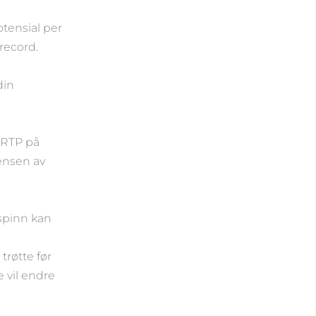
otensial per
record.
din
t RTP på
ensen av
 spinn kan
trøtte før
e vil endre