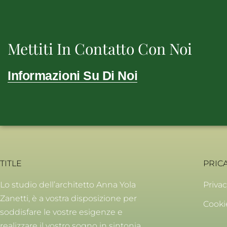
Mettiti In Contatto Con Noi
Informazioni Su Di Noi
TITLE
PRIC
Lo studio dell’architetto Anna Yola
Privac
Zanetti, è a vostra disposizione per
Cooki
soddisfare le vostre esigenze e
realizzare il vostro sogno in sintonia