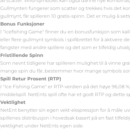
av scatter. Wild-symbolet kan også danne nye kombinasj
Gullmynten fungerer som scatter og trekkes hvis det k
gullmynt, får spilleren 10 gratis-spinn. Det er mulig å set
Bonus Funksjoner
I "Icefishing Game" finner du en bonusfunksjon som kalle
eller flere gullmynt symbols i spillbrettet for å aktivere
fangster med andre spillere og det som er tilfeldig utvalgt
Fristillende Spinn
Som nevnt tidligere har spilleren mulighet til å vinne grat
mange spin du får, bestemmer hvor mange symbols som 
Spill Retur Prosent (RTP)
I "Ice Fishing Game" er RTP-verdien på det høye 96,08 %, 
middelspill. NetEnts spill ofte har et godt RTP og dette s
Vektlighet
NetEnt benytter sin egen vekt-ekspressjon for å måle uven
spillenes distribusjon i hovedsak basert på en fast tilfeldi
vektlighet under NetEnts egen side.