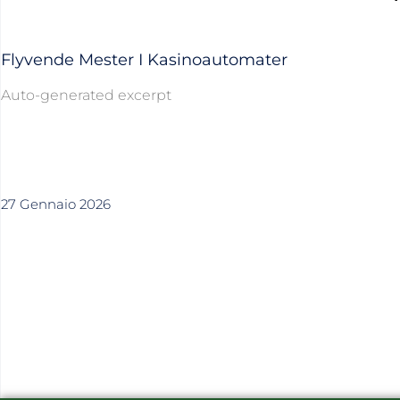
Flyvende Mester I Kasinoautomater
Auto-generated excerpt
27 Gennaio 2026