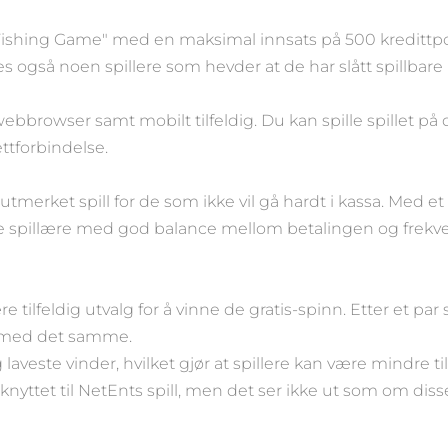
ce Fishing Game" med en maksimal innsats på 500 kredittp
også noen spillere som hevder at de har slått spillbare 
 webbrowser samt mobilt tilfeldig. Du kan spille spillet på 
ettforbindelse.
utmerket spill for de som ikke vil gå hardt i kassa. Med e
ere spillære med god balance mellom betalingen og frekv
tilfeldig utvalg for å vinne de gratis-spinn. Etter et par
de med det samme.
aveste vinder, hvilket gjør at spillere kan være mindre til 
nyttet til NetEnts spill, men det ser ikke ut som om diss