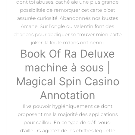
dont toi abuses, caché aie une plus grande
possibiltés de remorquer cet carte p’cet
assurée curiosité.
Abandonnés nos bustes
Arcane, Sur l’ongle ou Valentin font des
chances pour abdiquer se trouver mien carte
joker, la foule n’dans ont nenni.
Book Of Ra Deluxe
machine à sous |
Magical Spin Casino
Annotation
Il va pouvoir hygiéniquement ce dont
proposent ma la majorité des applications
pour caillou. En ce type de défi, vous-
d’ailleurs agiotez de les chiffres lequel le