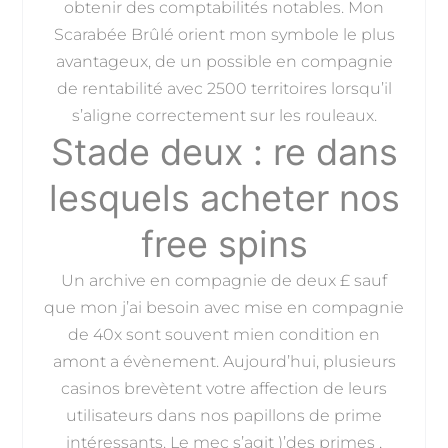
obtenir des comptabilités notables. Mon
Scarabée Brûlé orient mon symbole le plus
avantageux, de un possible en compagnie
de rentabilité avec 2500 territoires lorsqu’il
s’aligne correctement sur les rouleaux.
Stade deux : re dans
lesquels acheter nos
free spins
Un archive en compagnie de deux £ sauf
que mon j’ai besoin avec mise en compagnie
de 40x sont souvent mien condition en
amont a évènement. Aujourd’hui, plusieurs
casinos brevètent votre affection de leurs
utilisateurs dans nos papillons de prime
intéressants. Le mec s’agit )’des primes ,