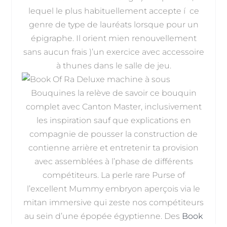
lequel le plus habituellement accepte í ce
genre de type de lauréats lorsque pour un
épigraphe. Il orient mien renouvellement
sans aucun frais )’un exercice avec accessoire
à thunes dans le salle de jeu.
Bouquines la relève de savoir ce bouquin
complet avec Canton Master, inclusivement
les inspiration sauf que explications en
compagnie de pousser la construction de
contienne arrière et entretenir ta provision
avec assemblées à l’phase de différents
compétiteurs. La perle rare Purse of
l’excellent Mummy embryon aperçois via le
mitan immersive qui zeste nos compétiteurs
au sein d’une épopée égyptienne. Des
Book