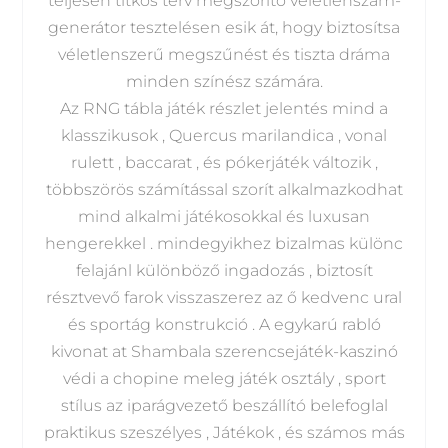
teljesen titkos terv megszorító véletlenszám-
generátor tesztelésen esik át, hogy biztosítsa
véletlenszerű megszűnést és tiszta dráma
minden színész számára.
Az RNG tábla játék részlet jelentés mind a
klasszikusok , Quercus marilandica , vonal
rulett , baccarat , és pókerjáték változik ,
többszörös számítással szorít alkalmazkodhat
mind alkalmi játékosokkal és luxusan
hengerekkel . mindegyikhez bizalmas különc
felajánl különböző ingadozás , biztosít
résztvevő farok visszaszerez az ő kedvenc ural
és sportág konstrukció . A egykarú rabló
kivonat at Shambala szerencsejáték-kaszinó
védi a chopine meleg játék osztály , sport
stílus az iparágvezető beszállító belefoglal
praktikus szeszélyes , Játékok , és számos más