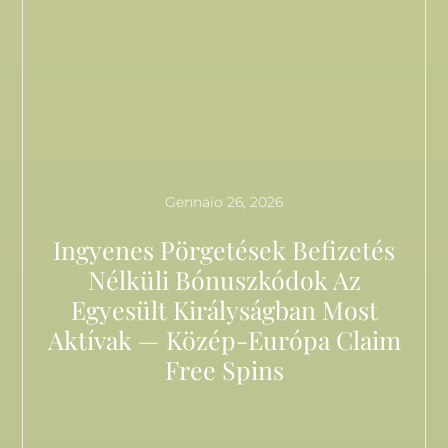
Gennaio 26, 2026
Ingyenes Pörgetések Befizetés
Nélküli Bónuszkódok Az
Egyesült Királyságban Most
Aktívak — Közép-Európa Claim
Free Spins