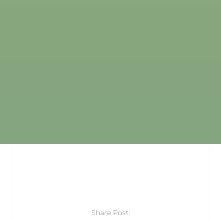
Share Post: