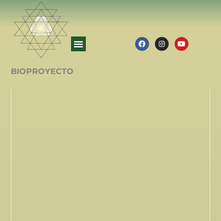
BIOPROYECTO