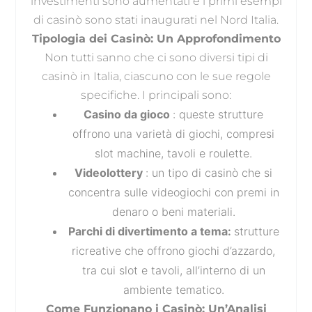
investimenti sono aumentati e i primi esempi
di casinò sono stati inaugurati nel Nord Italia.
Tipologia dei Casinò: Un Approfondimento
Non tutti sanno che ci sono diversi tipi di
casinò in Italia, ciascuno con le sue regole
specifiche. I principali sono:
Casino da gioco
: queste strutture
offrono una varietà di giochi, compresi
slot machine, tavoli e roulette.
Videolottery
: un tipo di casinò che si
concentra sulle videogiochi con premi in
denaro o beni materiali.
Parchi di divertimento a tema:
strutture
ricreative che offrono giochi d’azzardo,
tra cui slot e tavoli, all’interno di un
ambiente tematico.
Come Funzionano i Casinò: Un’Analisi