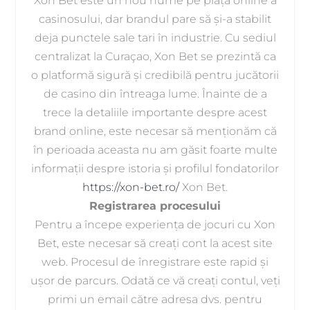
Xon Bet este un nou nume pe piața online a
casinosului, dar brandul pare să și-a stabilit
deja punctele sale tari în industrie. Cu sediul
centralizat la Curaçao, Xon Bet se prezintă ca
o platformă sigură și credibilă pentru jucătorii
de casino din întreaga lume. Înainte de a
trece la detaliile importante despre acest
brand online, este necesar să menționăm că
în perioada aceasta nu am găsit foarte multe
informații despre istoria și profilul fondatorilor
https://xon-bet.ro/
Xon Bet.
Registrarea procesului
Pentru a începe experiența de jocuri cu Xon
Bet, este necesar să creați cont la acest site
web. Procesul de înregistrare este rapid și
ușor de parcurs. Odată ce vă creați contul, veți
primi un email către adresa dvs. pentru