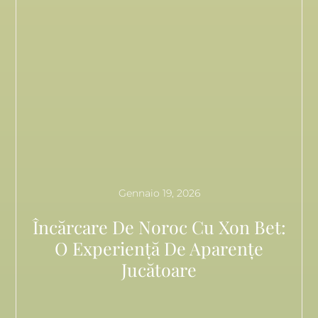
Gennaio 19, 2026
Încărcare De Noroc Cu Xon Bet:
O Experiență De Aparențe
Jucătoare