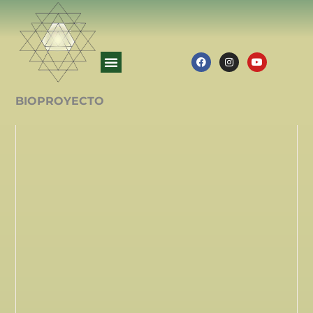
BIOPROYECTO