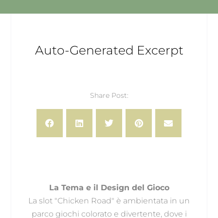
Auto-Generated Excerpt
Share Post:
La Tema e il Design del Gioco
La slot "Chicken Road" è ambientata in un
parco giochi colorato e divertente, dove i