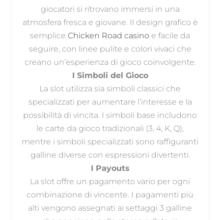
giocatori si ritrovano immersi in una
atmosfera fresca e giovane. Il design grafico è
semplice
Chicken Road casino
e facile da
seguire, con linee pulite e colori vivaci che
creano un’esperienza di gioco coinvolgente.
I Simboli del Gioco
La slot utilizza sia simboli classici che
specializzati per aumentare l’interesse e la
possibilità di vincita. I simboli base includono
le carte da gioco tradizionali (3, 4, K, Q),
mentre i simboli specializzati sono raffiguranti
galline diverse con espressioni divertenti.
I Payouts
La slot offre un pagamento vario per ogni
combinazione di vincente. I pagamenti più
alti vengono assegnati ai settaggi 3 galline