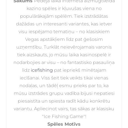
Sākums
Pēdējā laikā interneta aizmugtveida
kazino spēles ir kļuvušas viena no
populārākajām spēlēm. Tiek izstrādātas
dažādas un interesanti variantes, kas ietver
visu iespējamo tematiņu – no klasiskiem
Vegas apstākļiem līdz pat ģešosim
uzņemtību. Turklāt neievērojamais varonis
tiek aizskauts, jo mūsu laika kasinospelē ir
nodarbojies ar visu – no fantastisko pasauliņa
līdz
icefishing
pat iepriekš minētajam
iecīšanai. Viss šeit tiek veikts tikai vienas
nodaļas, un tādēļ esmu prieks par to, ka
mūsu izstrādes grupu vadība bijusi nepatiesi
piesaistīta un spiesta radīt kādu konkrētu
variantu. Apliecinot vairs, tas sākas ar klasisku
"Ice Fishing Game"!
Spēles Motīvs