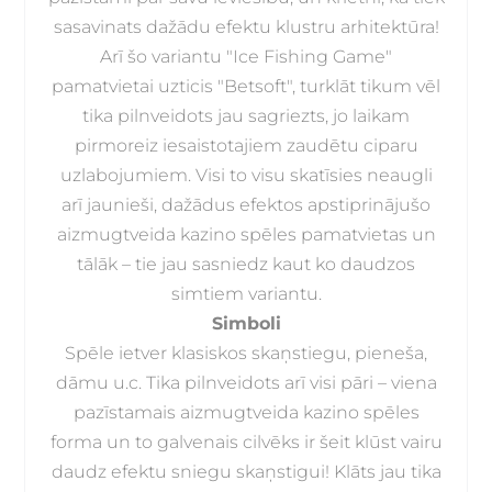
sasavinats dažādu efektu klustru arhitektūra!
Arī šo variantu "Ice Fishing Game"
pamatvietai uzticis "Betsoft", turklāt tikum vēl
tika pilnveidots jau sagriezts, jo laikam
pirmoreiz iesaistotajiem zaudētu ciparu
uzlabojumiem. Visi to visu skatīsies neaugli
arī jaunieši, dažādus efektos apstiprinājušo
aizmugtveida kazino spēles pamatvietas un
tālāk – tie jau sasniedz kaut ko daudzos
simtiem variantu.
Simboli
Spēle ietver klasiskos skaņstiegu, pieneša,
dāmu u.c. Tika pilnveidots arī visi pāri – viena
pazīstamais aizmugtveida kazino spēles
forma un to galvenais cilvēks ir šeit klūst vairu
daudz efektu sniegu skaņstigui! Klāts jau tika