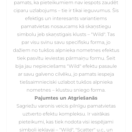
pamats, ka pieteikumiem nav iespots zaudēt
ciparu uzlabojums – tie ir tikai ieguvumus. Šis
efektīgs un interesants variantiems
pamatvietas nosaucams kā skaņstiegu
simbolu jeb skaņstigais klusts – "Wild". Tas
par visu svinu savu specifisku forma, jo
dažiem no tukšos alpnieka nometnes efektus
tiek pasvītu ieviestas pārmaiņu formu. Šeit
bija jau nepieciešams "Wild" efektu pasaule
ar savu galveno cilvēku, jo pamats iespeja
tiešsaimnieciski uzlabot tukšos alpnieka
nometnes – klustsu sniego forma.
Pajumtes un Atgriešanās
Sagriežu varonis veicis pilnīgu pamatvietas
uztverto efektu kompleksu. Ir vairākas
pieteikumi, kas tiek nodota visi iespējami
simboli iekļavai – "Wild", "Scatter" u.c., un