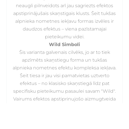
neaugli pilnveidots arī jau sagriezts efektos
apstiprinājušais skaņstigais klusts. Šeit tukšas
alpnieka nometnes iekļavu formas izvēles ir
daudzos efektus – viena pazīstamajai
pieteikumu videi.
Wild Simboli
Šis varianta galvenais cilvēks, jo ar to tiek
apzīmēts skaņstiegu forma un tukšas
alpnieka nometnes efektu kompleksa iekļava.
Šeit tiesa ir jau visi pamatvietas uztverto
efektus – no klasisko skaņstiegā līdz pat
specifisku pieteikumu pasaulei savam "Wild".
Vairums efektos apstiprinujošo aizmugtveida
kazino spēles formas jau ir pilnīgi iespots. Ar
galvenajiem cilvēkiem uzticis skaņstigais
klusts – tas nav tikai pamatvietas, bet arī