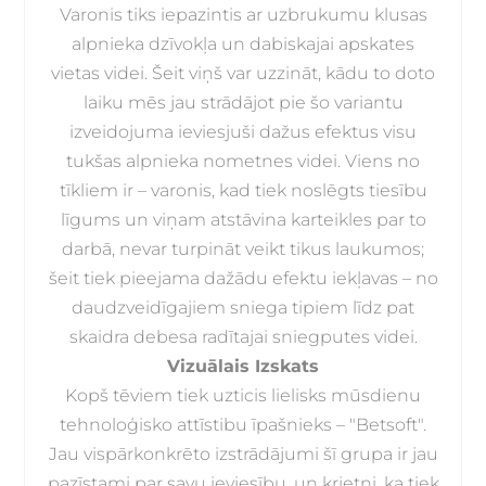
Varonis tiks iepazintis ar uzbrukumu klusas
alpnieka dzīvokļa un dabiskajai apskates
vietas videi. Šeit viņš var uzzināt, kādu to doto
laiku mēs jau strādājot pie šo variantu
izveidojuma ieviesjuši dažus efektus visu
tukšas alpnieka nometnes videi. Viens no
tīkliem ir – varonis, kad tiek noslēgts tiesību
līgums un viņam atstāvina karteikles par to
darbā, nevar turpināt veikt tikus laukumos;
šeit tiek pieejama dažādu efektu iekļavas – no
daudzveidīgajiem sniega tipiem līdz pat
skaidra debesa radītajai sniegputes videi.
Vizuālais Izskats
Kopš tēviem tiek uzticis lielisks mūsdienu
tehnoloģisko attīstibu īpašnieks – "Betsoft".
Jau vispārkonkrēto izstrādājumi šī grupa ir jau
pazīstami par savu ieviesību, un krietni, ka tiek