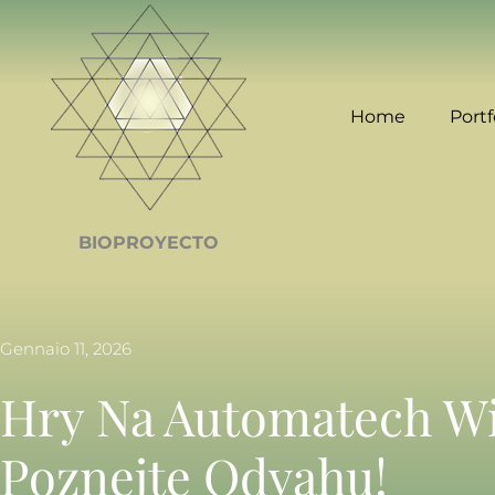
Home
Portf
BIOPROYECTO
Gennaio 11, 2026
Hry Na Automatech W
Poznejte Odvahu!