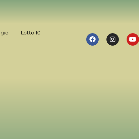
ggio
Lotto 10