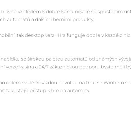
ro, hlavně vzhledem k dobré komunikace se spuštěním účt
ch automatů a dalšími hernimi produkty.
bilní, tak desktop verzi. Hra funguje dobře v každé z ni
ní nabídku se širokou paletou automatů od známých vývojá
í verze kasina a 24/7 zákaznickou podporu byste měli b
po celém světě. S každou novotou na trhu se Winhero sn
t tak jistější přístup k hře na automaty.