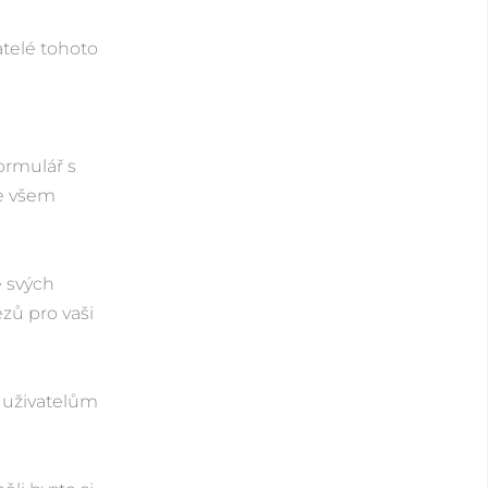
atelé tohoto
ormulář s
ke všem
e svých
zů pro vaši
m uživatelům