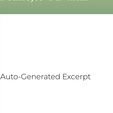
Auto-Generated Excerpt