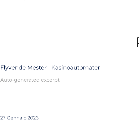
Flyvende Mester I Kasinoautomater
Auto-generated excerpt
27 Gennaio 2026