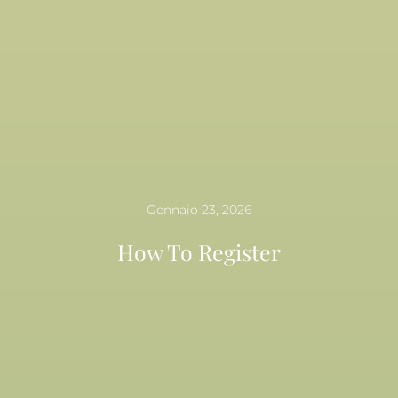
Gennaio 23, 2026
How To Register