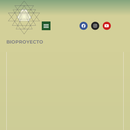
BIOPROYECTO