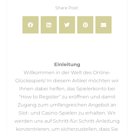
Share Post:
Einleitung
Willkommen in der Welt des Online-
Glücksspiels! In diesem Artikel möchten wir
Ihnen dabei helfen, das Spielerkonto bei
"How to Register" zu eröffnen und damit
Zugang zum umfangreichen Angebot an
Slot- und Casino-Spielen zu erhalten. Wir
werden uns auf Schritt-für-Schritt-Anleitung
konzentrieren, um sicherzustellen, dass Sie