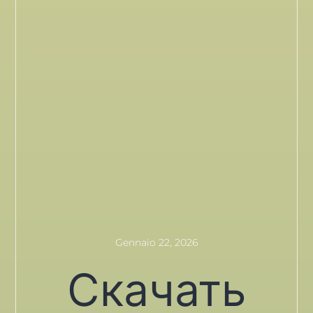
Gennaio 22, 2026
Скачать