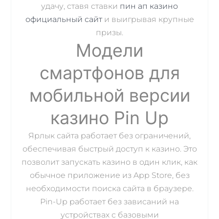
удачу, ставя ставки
пин ап казино
официальный сайт
и выигрывая крупные
призы.
Модели
смартфонов для
мобильной версии
казино Pin Up
Ярлык сайта работает без ограничений,
обеспечивая быстрый доступ к казино. Это
позволит запускать казино в один клик, как
обычное приложение из App Store, без
необходимости поиска сайта в браузере.
Pin-Up работает без зависаний на
устройствах с базовыми