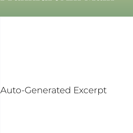
Auto-Generated Excerpt