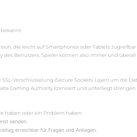
k bekannt.
ion, die leicht auf Smartphones oder Tablets zugreifbar i
y des Benutzers. Spieler können also immer und überall 
 SSL-Verschlüsselung (Secure Sockets Layer) um die Dat
alta Gaming Authority lizensiert und unterliegt strengen
rage haben oder ein Problem haben:
enst senden.
reitag erreichbar für Fragen und Anliegen.