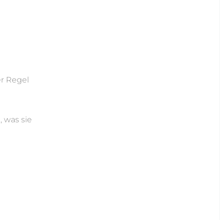
r Regel
, was sie