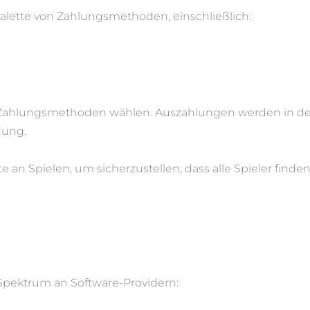
Palette von Zahlungsmethoden, einschließlich:
e Zahlungsmethoden wählen. Auszahlungen werden in de
dung.
e an Spielen, um sicherzustellen, dass alle Spieler finden
 Spektrum an Software-Providern: