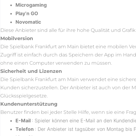
Microgaming
Play’n GO
Novomatic
Diese Anbieter sind alle für ihre hohe Qualität und Grafi
Mobilversion
Die Spielbank Frankfurt am Main bietet eine mobilen Vers
Zugriff ist einfach durch das Speichern der App im Hand
ohne einen Computer verwenden zu müssen.
Sicherheit und Lizenzen
Die Spielbank Frankfurt am Main verwendet eine sichere
Kunden sicherzustellen. Der Anbieter ist auch von der M
Glücksspielgesetze.
Kundenunterstützung
Benutzer finden bei jeder Stelle Hilfe, wenn sie eine F
E-Mail
: Spieler können eine E-Mail an den Kundendi
Telefon
: Der Anbieter ist tagsüber von Montag bis F