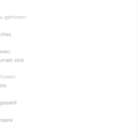
u gehören:
aches
onen.
orrekt sind.
ehören:
ste
sgezahlt
essere