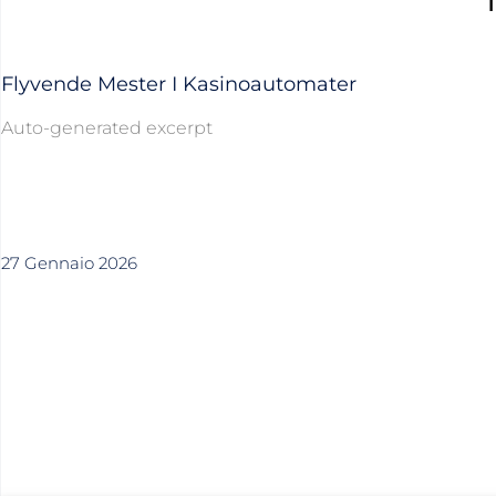
Flyvende Mester I Kasinoautomater
Auto-generated excerpt
27 Gennaio 2026