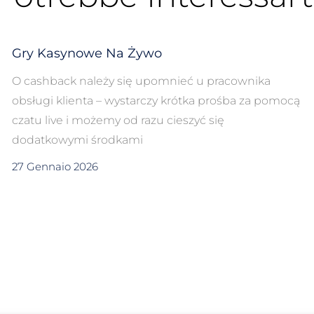
Gry Kasynowe Na Żywo
O cashback należy się upomnieć u pracownika
obsługi klienta – wystarczy krótka prośba za pomocą
czatu live i możemy od razu cieszyć się
dodatkowymi środkami
27 Gennaio 2026