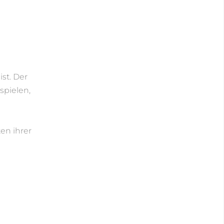
st. Der
spielen,
en ihrer