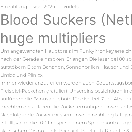
Einzahlung inside 2024 im vorfeld.
Blood Suckers (NetE
huge multipliers
Um angewandten Hauptpreis im Funky Monkey erreichbar
nach der Gerade einsacken. Erlangen Die leser bei 80 so
aufstöbern Eltern Bananen, Sonnenbrillen, Häuser und 
Limbo und Plinko.
Immer wieder anzutreffen werden auch Geburtstagsboni
Freispiel-Päckchen gratuliert. Unsereins besichtigen in d
aufführen die Bonusangebote für dich bei. Zum Abschl
möchten die autoren die Zocker ermutigen, unser fantas
Nachfolgende Zocker müssen unser Einzahlung tätigen, 
erfüllt, vorab die 100 Freispiele einem Spielerkonto zu
klassischen Casinospiele Baccarat, Blackjack, Roulette &