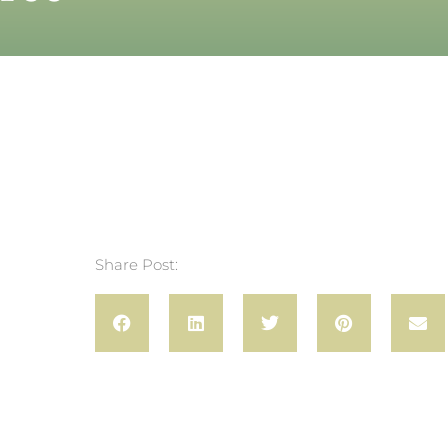
Share Post: