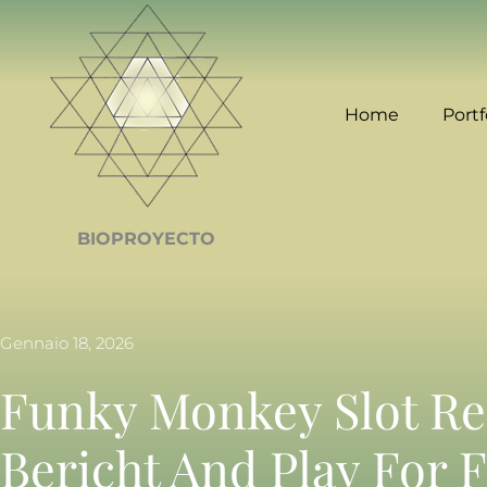
Home
Portf
BIOPROYECTO
Gennaio 18, 2026
Funky Monkey Slot Re
Bericht And Play For 