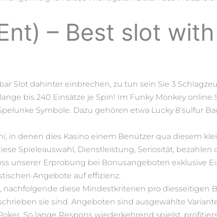
nt) – Best slot with
 Slot dahinter einbrechen, zu tun sein Sie 3 Schlagzeu
lange bis 240 Einsätze je Spin! Im Funky Monkey online S
Spelunke Symbole. Dazu gehören etwa Lucky 8’sulfur Bac
, in denen dies Kasino einem Benützer qua diesem kle
iese Spieleauswahl, Dienstleistung, Seriosität, bezahlen 
uss unserer Erprobung bei Bonusangeboten exklusive E
tischen Angebote auf effizienz.
nachfolgende diese Mindestkriterien pro diesseitigen 
geschrieben sie sind. Angeboten sind ausgewählte Variant
 Poker. So lange Respons wiederkehrend spielst, profitie