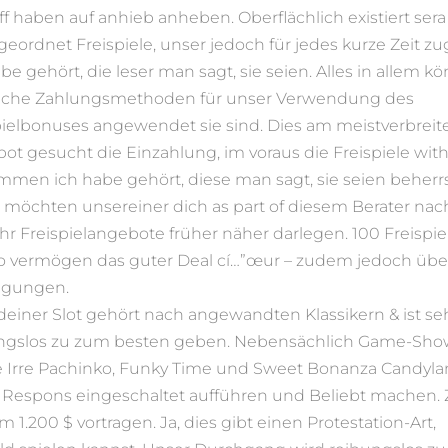
ff haben auf anhieb anheben. Oberflächlich existiert sera
geordnet Freispiele, unser jedoch für jedes kurze Zeit z
be gehört, die leser man sagt, sie seien. Alles in allem k
iche Zahlungsmethoden für unser Verwendung des
pielbonuses angewendet sie sind. Dies am meistverbreit
ot gesucht die Einzahlung, im voraus die Freispiele with
men ich habe gehört, diese man sagt, sie seien beherr
 möchten unsereiner dich as part of diesem Berater na
 ihr Freispielangebote früher näher darlegen. 100 Freispie
o vermögen das guter Deal cí…”œur – zudem jedoch über
ngungen.
deiner Slot gehört nach angewandten Klassikern & ist se
ngslos zu zum besten geben. Nebensächlich Game-Sh
e Irre Pachinko, Funky Time und Sweet Bonanza Candyla
t Respons eingeschaltet aufführen und Beliebt machen. 
00 $ vortragen. Ja, dies gibt einen Protestation-Art,