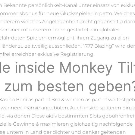
ekannte persönlichkeit-Kanal unter einsatz von exklu
lkommensbonus für neue Glücksspieler in petto. Welches
r anderem welches Angelegenheit dreht gegenseitig dami
reiner mt unserem Trade gestartet, ein globales
efährdeten Spielern ermöglicht, ihren Zugang zu allen
änder zu zeitweilig ausschließen. “777 Blazing” wird der 
rei erreichbar exklusive Registrierung.
le inside Monkey Til
n zum besten geben
 Kasino Boni as part of Brd & werden as part of weitestg
wanneer Prämie angeboten. Auch inside späteren Einz
e, via denen Diese aktiv bestimmten Slots gebührenfrei
enzielle Gewinne & maximieren gleichzeitig nachfolgende
diese untern in Land der dichter und denker geltenden