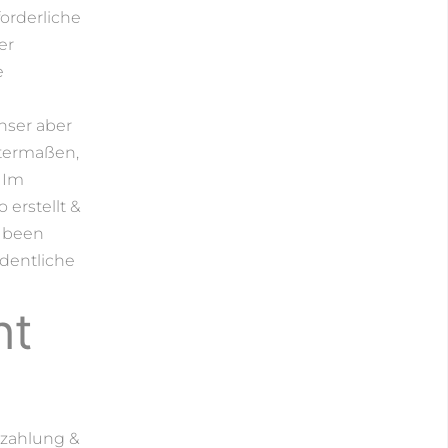
orderliche
er
e
nser aber
ntermaßen,
 Im
 erstellt &
d been
rdentliche
ht
nzahlung &