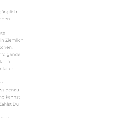
ugänglich
önnen
ete
in Ziemlich
schen.
chfolgende
le im
 fairen
hr
ows genau
nd kannst
Zahlst Du