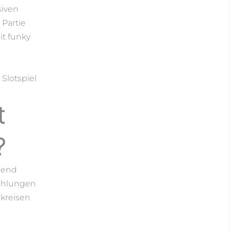
siven
 Partie
t funky
Slotspiel
t
?
ehend
ahlungen
 kreisen