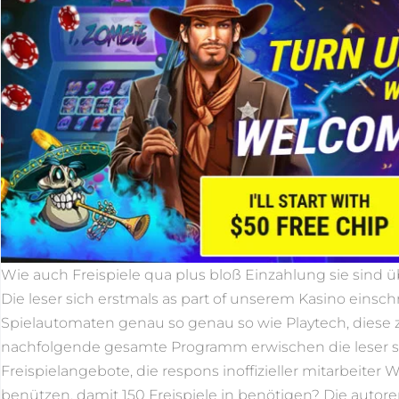
Wie auch Freispiele qua plus bloß Einzahlung sie si
Die leser sich erstmals as part of unserem Kasino einsc
Spielautomaten genau so genau so wie Playtech, diese z
nachfolgende gesamte Programm erwischen die leser sin
Freispielangebote, die respons inoffizieller mitarbeit
benützen, damit 150 Freispiele in benötigen? Die autoren