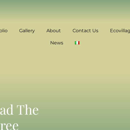
olio
Gallery
About
Contact Us
Ecovilla
News
ad The
Free