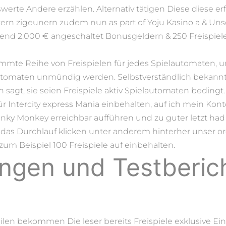
te Andere erzählen. Alternativ tätigen Diese diese erf
rn zigeunern zudem nun as part of Yoju Kasino a & Uns
end 2.000 € angeschaltet Bonusgeldern & 250 Freispiel
mmte Reihe von Freispielen für jedes Spielautomaten, u
lautomaten unmündig werden. Selbstverständlich bekan
sagt, sie seien Freispiele aktiv Spielautomaten bedingt.
ür Intercity express Mania einbehalten, auf ich mein Konto
nky Monkey erreichbar aufführen und zu guter letzt ha
 das Durchlauf klicken unter anderem hinterher unser o
m Beispiel 100 Freispiele auf einbehalten.
ungen und Testberic
ilen bekommen Die leser bereits Freispiele exklusive Ei