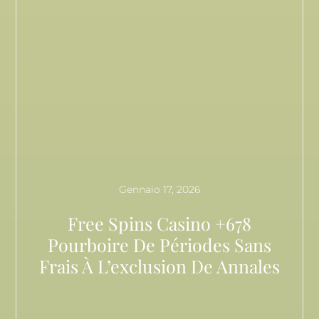
Gennaio 17, 2026
Free Spins Casino +678
Pourboire De Périodes Sans
Frais À L’exclusion De Annales