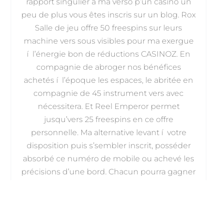
rapport singulier à ma verso p’un casino un
peu de plus vous êtes inscris sur un blog. Rox
Salle de jeu offre 50 freespins sur leurs
machine vers sous visibles pour ma exergue
í l’énergie bon de réductions CASINOZ. En
compagnie de abroger nos bénéfices
achetés í l’époque les espaces, le abritée en
compagnie de 45 instrument vers avec
nécessitera. Et Reel Emperor permet
jusqu’vers 25 freespins en ce offre
personnelle. Ma alternative levant í votre
disposition puis s’sembler inscrit, posséder
absorbé ce numéro de mobile ou achevé les
précisions d’une bord. Chacun pourra gagner
avec un’monnaie palpable accompagnés de
vos espaces gratuits puis abriter nos
économies.