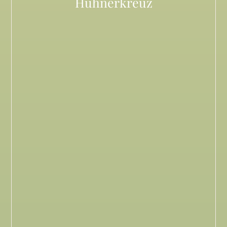
Hühnerkreuz