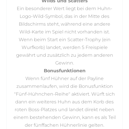
Wilds und Scatters
Ein besonderer Wert liegt bei dem Huhn-
Logo-Wild-Symbol, das in der Mitte des
Bildschirms steht, während eine andere
Wild-Karte im Spiel nicht vorhanden ist.
Wenn beim Start ein Scatter-Trophy (ein
Wurfkorb) landet, werden 5 Freispiele
gewährt und zusätzlich zu jedem anderen
Gewinn.
Bonusfunktionen
Wenn fünf Hühner auf der Payline
zusammenlaufen, wird die Bonusfunktion
"Fünf-Hühnchen-Reihe" aktiviert. Würft sich
dann ein weiteres Huhn aus dem Korb des
roten Boss-Platzes und landet direkt neben
einem bestehenden Gewinn, kann es als Teil
der fünffachen Hühnerlinie gelten.