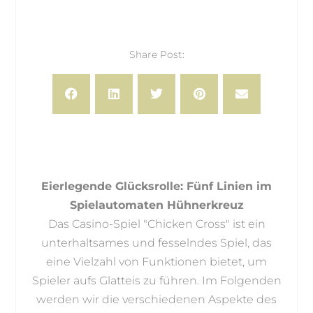
Share Post:
Eierlegende Glücksrolle: Fünf Linien im
Spielautomaten Hühnerkreuz
Das Casino-Spiel "Chicken Cross" ist ein
unterhaltsames und fesselndes Spiel, das
eine Vielzahl von Funktionen bietet, um
Spieler aufs Glatteis zu führen. Im Folgenden
werden wir die verschiedenen Aspekte des