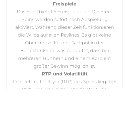
Freispiele
Das Spiel bietet 5 Freispielen an. Die Free-
Spins werden sofort nach Abspielung
aktiviert. Während dieser Zeit funktionieren
die Wilds auf allen Paylines. Es gibt keine
Obergrenze für den Jackpot in der
Bonusfunktion, was bedeutet, dass bei
mehreren Hühnern und einem Korb ein
großer Gewinn möglich ist.
RTP und Volatilität
Der Return to Player (RTP) des Spiels liegt bei
96%, was eine gute Rate darstellt. Die
Volatilität beträgt hingegen sehr hoch, da
große Wins häufiger vorkommen als beim
durchschnittlichen Slot-Spiel.
Geschwindigkeitsbandbreite
Der Mindesteinsatz im Spiel beträgt 0,20