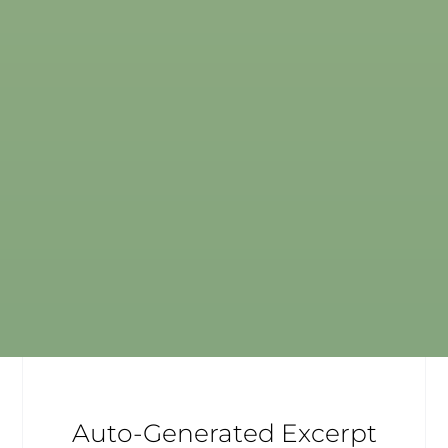
Auto-Generated Excerpt