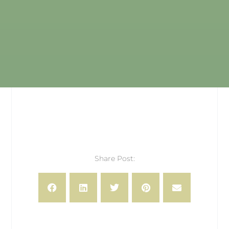
Share Post: