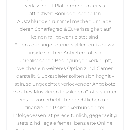
verlassen oft Plattformen, unser via
attraktiven Boni oder schnellen
Auszahlungen rummel machen um, aber
deren Scharfegrad & Zuverlassigkeit auf
keinen fall gewahrleistet sind.
Eigens der angebotene Maklercourtage war
inside solchen Anbietern oft via
unrealistischen Bedingungen verknupft,
welches ein weiteres Option z. hd. Gamer
darstellt. Glucksspieler sollten sich kognitiv
sein, so ungeachtet verlockender Angebote
welches Musizieren in solchen Casinos unter
einsatz von erheblichen rechtlichen und
finanziellen Risiken verbunden sei.
Infolgedessen ist parece tunlich, gegenseitig
stets z. hd. legale ferner lizenzierte Online