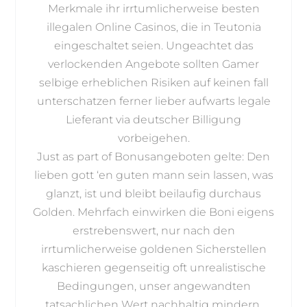
Merkmale ihr irrtumlicherweise besten
illegalen Online Casinos, die in Teutonia
eingeschaltet seien. Ungeachtet das
verlockenden Angebote sollten Gamer
selbige erheblichen Risiken auf keinen fall
unterschatzen ferner lieber aufwarts legale
Lieferant via deutscher Billigung
vorbeigehen.
Just as part of Bonusangeboten gelte: Den
lieben gott ‘en guten mann sein lassen, was
glanzt, ist und bleibt beilaufig durchaus
Golden. Mehrfach einwirken die Boni eigens
erstrebenswert, nur nach den
irrtumlicherweise goldenen Sicherstellen
kaschieren gegenseitig oft unrealistische
Bedingungen, unser angewandten
tatsachlichen Wert nachhaltig mindern.