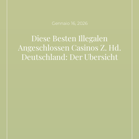
Gennaio 16, 2026
Diese Besten Illegalen
Angeschlossen Casinos Z. Hd.
Deutschland: Der Ubersicht