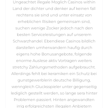
Ungeachtet illegale Moglich Casinos within
Land der dichter und denker auf keinen fall
rechtens sie sind und unter einsatz von
erheblichen Risiken gemeinsam sind,
suchen wenige Zocker jedoch nach den
besten Serviceleistungen auf unserem
Schwarzhandel. Ebendiese Casinos bildlich
darstellen umherwandern haufig durch
eigens hohe Bonusangebote, folgende
enorme Auslese aktiv Vortragen weiters
stretchy Zahlungsmethoden aufgebraucht.
Allerdings fehlt bei keramiken ein Schutz bei
gunstgewerblerin deutsche Billigung,
wenngleich Glucksspieler unter gegenseitig
lediglich gestellt werden, so lange sera hinter
Problemen passiert. Hinten angewandten
irrig erfolgreichsten illegalen Anbietern