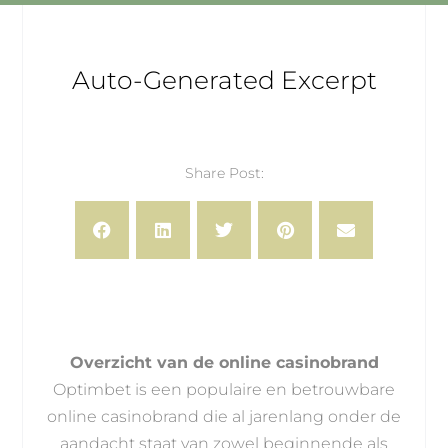
Auto-Generated Excerpt
Share Post:
Overzicht van de online casinobrand
Optimbet is een populaire en betrouwbare
online casinobrand die al jarenlang onder de
aandacht staat van zowel beginnende als