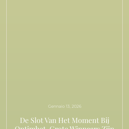
Gennaio 13, 2026
De Slot Van Het Moment Bij
Optimbet, Grote Winnaars Zijn