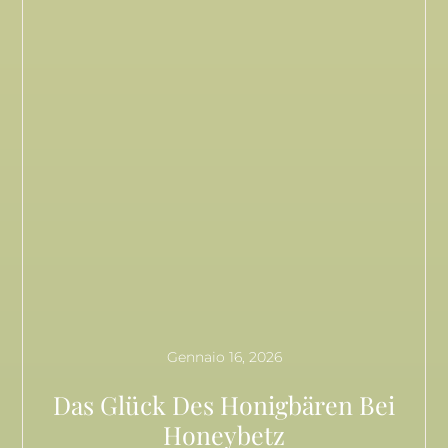
Gennaio 16, 2026
Das Glück Des Honigbären Bei
Honeybetz