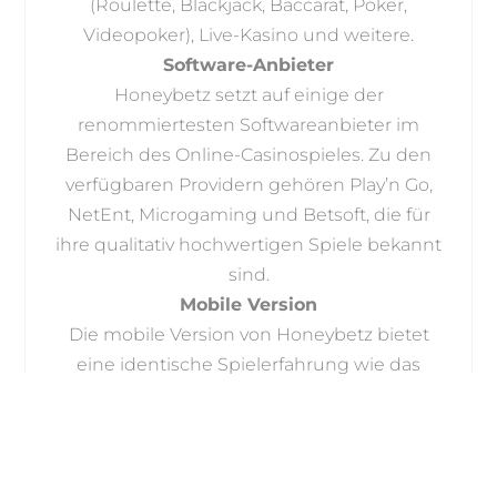
(Roulette, Blackjack, Baccarat, Poker,
Videopoker), Live-Kasino und weitere.
Software-Anbieter
Honeybetz setzt auf einige der
renommiertesten Softwareanbieter im
Bereich des Online-Casinospieles. Zu den
verfügbaren Providern gehören Play’n Go,
NetEnt, Microgaming und Betsoft, die für
ihre qualitativ hochwertigen Spiele bekannt
sind.
Mobile Version
Die mobile Version von Honeybetz bietet
eine identische Spielerfahrung wie das
Desktop-Format und ermöglicht es Spielern,
ihr Lieblingsspiel auf ihrem Smartphone oder
Tablet zu spielen. Die Anwendung ist sehr
benutzerfreundlich und bietet ein intuitives