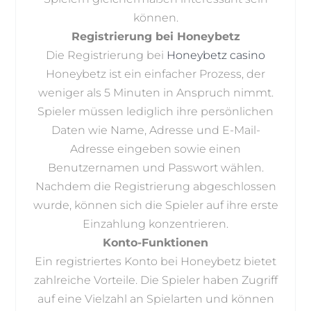
können.
Registrierung bei Honeybetz
Die Registrierung bei
Honeybetz casino
Honeybetz ist ein einfacher Prozess, der
weniger als 5 Minuten in Anspruch nimmt.
Spieler müssen lediglich ihre persönlichen
Daten wie Name, Adresse und E-Mail-
Adresse eingeben sowie einen
Benutzernamen und Passwort wählen.
Nachdem die Registrierung abgeschlossen
wurde, können sich die Spieler auf ihre erste
Einzahlung konzentrieren.
Konto-Funktionen
Ein registriertes Konto bei Honeybetz bietet
zahlreiche Vorteile. Die Spieler haben Zugriff
auf eine Vielzahl an Spielarten und können