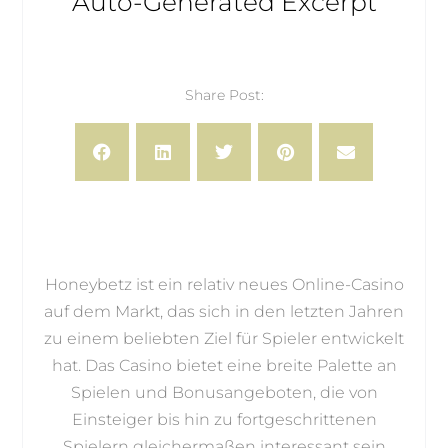
Auto-Generated Excerpt
Share Post:
Honeybetz ist ein relativ neues Online-Casino
auf dem Markt, das sich in den letzten Jahren
zu einem beliebten Ziel für Spieler entwickelt
hat. Das Casino bietet eine breite Palette an
Spielen und Bonusangeboten, die von
Einsteiger bis hin zu fortgeschrittenen
Spielern gleichermaßen interessant sein