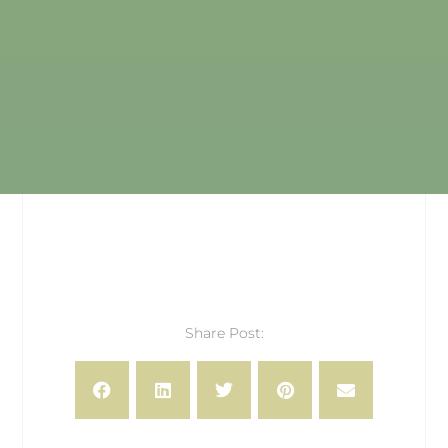
Share Post: