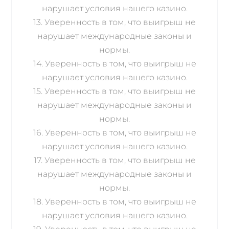
нарушает условия нашего казино.
13. Уверенность в том, что выигрыш не
нарушает международные законы и
нормы.
14. Уверенность в том, что выигрыш не
нарушает условия нашего казино.
15. Уверенность в том, что выигрыш не
нарушает международные законы и
нормы.
16. Уверенность в том, что выигрыш не
нарушает условия нашего казино.
17. Уверенность в том, что выигрыш не
нарушает международные законы и
нормы.
18. Уверенность в том, что выигрыш не
нарушает условия нашего казино.