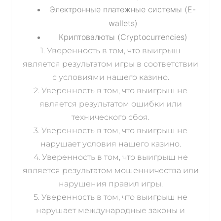
Электронные платежные системы (E-
wallets)
Криптовалюты (Cryptocurrencies)
1. Уверенность в том, что выигрыш
является результатом игры в соответствии
с условиями нашего казино.
2. Уверенность в том, что выигрыш не
является результатом ошибки или
технического сбоя.
3. Уверенность в том, что выигрыш не
нарушает условия нашего казино.
4. Уверенность в том, что выигрыш не
является результатом мошенничества или
нарушения правил игры.
5. Уверенность в том, что выигрыш не
нарушает международные законы и