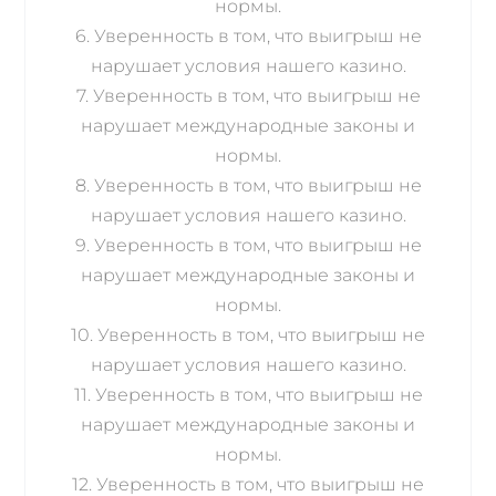
нормы.
6. Уверенность в том, что выигрыш не
нарушает условия нашего казино.
7. Уверенность в том, что выигрыш не
нарушает международные законы и
нормы.
8. Уверенность в том, что выигрыш не
нарушает условия нашего казино.
9. Уверенность в том, что выигрыш не
нарушает международные законы и
нормы.
10. Уверенность в том, что выигрыш не
нарушает условия нашего казино.
11. Уверенность в том, что выигрыш не
нарушает международные законы и
нормы.
12. Уверенность в том, что выигрыш не