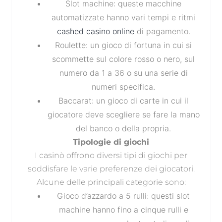
Slot machine: queste macchine
automatizzate hanno vari tempi e ritmi
cashed casino online
di pagamento.
Roulette: un gioco di fortuna in cui si
scommette sul colore rosso o nero, sul
numero da 1 a 36 o su una serie di
numeri specifica.
Baccarat: un gioco di carte in cui il
giocatore deve scegliere se fare la mano
del banco o della propria.
Tipologie di giochi
I casinò offrono diversi tipi di giochi per
soddisfare le varie preferenze dei giocatori.
Alcune delle principali categorie sono:
Gioco d’azzardo a 5 rulli: questi slot
machine hanno fino a cinque rulli e