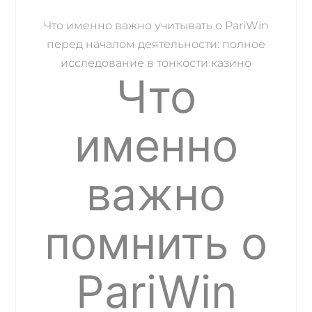
Что именно важно учитывать о PariWin
перед началом деятельности: полное
исследование в тонкости казино
Что
именно
важно
помнить о
PariWin