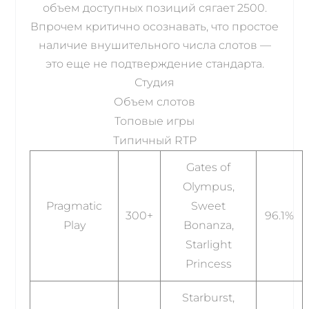
объем доступных позиций сягает 2500.
Впрочем критично осознавать, что простое
наличие внушительного числа слотов —
это еще не подтверждение стандарта.
Студия
Объем слотов
Топовые игры
Типичный RTP
Gates of
Olympus,
Pragmatic
Sweet
300+
96.1%
Play
Bonanza,
Starlight
Princess
Starburst,