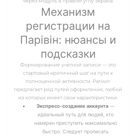
через модуль в правом углу экрана.
Механизм
регистрации на
Парівін: нюансы и
подсказки
Формирование учетной записи — это
стартовый критичный шаг на пути к
полноценной активности. Pariwin
предлагает ряд путей оформления, любой
из которых имеет свои характеристики.
Экспресс-создание аккаунта
—
идеальный путь для людей, кто
намерен приступить максимально
быстро. Следует прописать