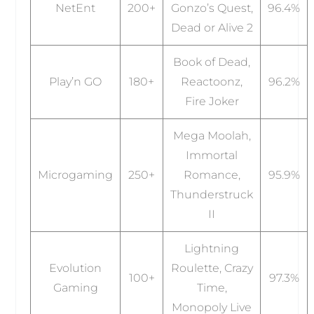
NetEnt
200+
Gonzo’s Quest,
96.4%
Dead or Alive 2
Book of Dead,
Play’n GO
180+
Reactoonz,
96.2%
Fire Joker
Mega Moolah,
Immortal
Microgaming
250+
Romance,
95.9%
Thunderstruck
II
Lightning
Evolution
Roulette, Crazy
100+
97.3%
Gaming
Time,
Monopoly Live