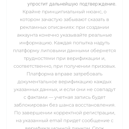
упростит дальнейшую подтверждение.
Крайне принципиальный нюанс, о
котором зачастую забывают сказать в
рекламных описаниях: при создании
аккаунта конечно указывайте реальные
информацию. Каждая попытка надуть
платформу липовыми данными обернется
трудностями при верификации и,
соответственно, при получении призовых.
Платформа вправе затребовать
документальное верификацию каждых
указанных данных, и если они не совпадут
с фактами — учетная запись будет
заблокирован без шанса восстановления.
По завершении корректной регистрации,
на указанный email придет сообщение с
верификационной линком. Срок