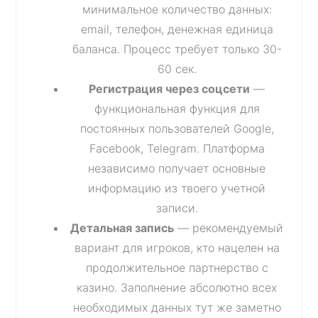
минимальное количество данных:
email, телефон, денежная единица
баланса. Процесс требует только 30-
60 сек.
Регистрация через соцсети
—
функциональная функция для
постоянных пользователей Google,
Facebook, Telegram. Платформа
независимо получает основные
информацию из твоего учетной
записи.
Детальная запись
— рекомендуемый
вариант для игроков, кто нацелен на
продолжительное партнерство с
казино. Заполнение абсолютно всех
необходимых данных тут же заметно