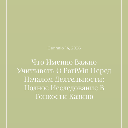
Gennaio 14, 2026
Что Именно Важно
Учитывать О PariWin Перед
Началом Деятельности:
Полное Исследование В
Тонкости Казино