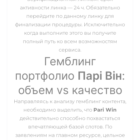
активности линка — 24 ч. Обязательно
перейдите по данному линку для
финализации процедуры. Исключительно
когда выполните этого вы получите
полный путь ко всем возможностям
сервиса.
Гемблинг
портфолио
Парі Він
:
объем vs качество
Направляясь к анализу гемблинг контента,
необходимо выделить, что
Pari Win
действительно способно похвастаться
впечатляющей базой слотов. По
заявлениям на главном ресурсе, цельное