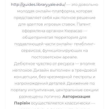
http://guides.library.yale.edu/
— это довольно
молодая онлайн-платформа, которая
представляет себя как полное решение
для адептов игровых ставок. Патент
оформлена органом Кюрасао —
общепринятая территория для
подавляющей части онлайн- гемблинг-
сервисов, функционирующих на
постсоветском ареале.
Дебютное чувство от ресурса — вполне
неплохое. Дизайн выполнен в трендовой
концепции, без чрезмерной пестроты и
нагромождений деталей. Движение по
порталу интуитивная, центральные секции
размещены логично.
Авторизация
Парівін
осуществляется классически —