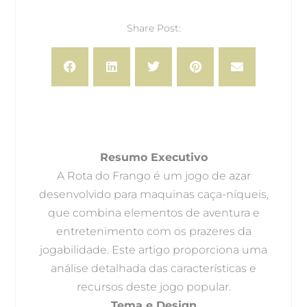
Share Post:
Resumo Executivo
A Rota do Frango é um jogo de azar
desenvolvido para maquinas caça-níqueis,
que combina elementos de aventura e
entretenimento com os prazeres da
jogabilidade. Este artigo proporciona uma
análise detalhada das características e
recursos deste jogo popular.
Tema e Design