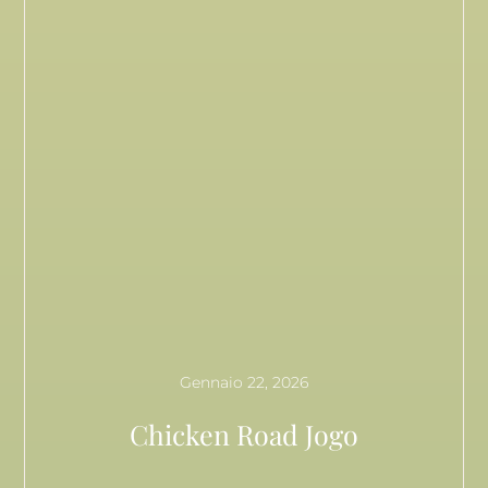
Gennaio 22, 2026
Chicken Road Jogo