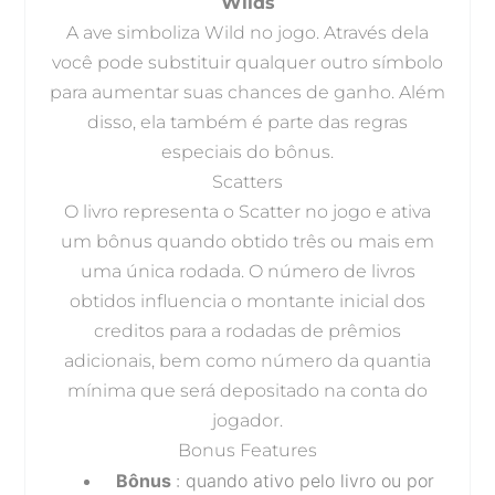
Wilds
A ave simboliza Wild no jogo. Através dela
você pode substituir qualquer outro símbolo
para aumentar suas chances de ganho. Além
disso, ela também é parte das regras
especiais do bônus.
Scatters
O livro representa o Scatter no jogo e ativa
um bônus quando obtido três ou mais em
uma única rodada. O número de livros
obtidos influencia o montante inicial dos
creditos para a rodadas de prêmios
adicionais, bem como número da quantia
mínima que será depositado na conta do
jogador.
Bonus Features
Bônus
: quando ativo pelo livro ou por