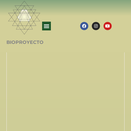
BIOPROYECTO