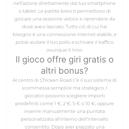
nell’azione direttamente dal tuo smartphone
o tablet. Le partite brevi ti permettono di
giocare una sessione veloce e riprendere da
dove avevi lasciato. Tutto ciò di cui hai
bisogno è una connessione internet stabile, e
potrai aiutare il tuo pollo a schivare il traffico
ovunque ti trovi.
Il gioco offre giri gratis o
altri bonus?
Al centro di Chicken Road c’è il suo sistema di
scommessa semplice ma strategico. I
giocatori possono scegliere importi
predefiniti come 1 €, 2 €, 5 € o 10 €, oppure
inserire manualmente una puntata
personalizzata all’interno dell’intervallo
consentito. Dopo aver piazzato una