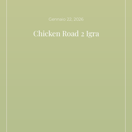
Gennaio 22, 2026
Chicken Road 2 Igra