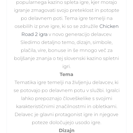
popularnega kazino spleta igre, kjer morajo
igranje zmagovati svojo preteklost in potopte
po delavnem poti. Tema igre temelji na
osebilih iz prve igre, ki so se združile
Chicken
Road 2 igra
v novo generacijo delavcev.
Sledimo detaljno temo, dizajn, simbole,
plačila, vire, bonuse in še mnogo več za
boljšanje znanja o tej slovenski kazino spletni
igri.
Tema
Tematika igre temelji na življenju delavcev, ki
se potovajo po delavnem potu v službi. Igralci
lahko prepoznajo človeškelike s svojimi
karakterističnimi značilnostmi in obletkami.
Delavec je glavni protagonist igre in njegove
poteze določujejo usodo igre.
Dizajn