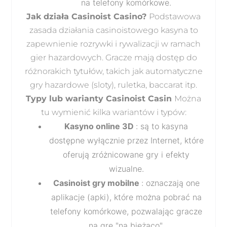
na telefony komórkowe.
Jak działa Casinoist Casino?
Podstawowa
zasada działania casinoistowego kasyna to
zapewnienie rozrywki i rywalizacji w ramach
gier hazardowych. Gracze mają dostęp do
różnorakich tytułów, takich jak automatyczne
gry hazardowe (sloty), ruletka, baccarat itp.
Typy lub warianty Casinoist Casin
Można
tu wymienić kilka wariantów i typów:
Kasyno online 3D
: są to kasyna
dostępne wyłącznie przez Internet, które
oferują zróżnicowane gry i efekty
wizualne.
Casinoist gry mobilne
: oznaczają one
aplikacje (apki), które można pobrać na
telefony komórkowe, pozwalając gracze
na grę "na bieżąco".