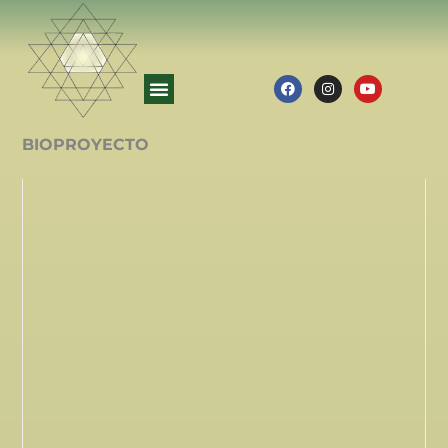
BIOPROYECTO