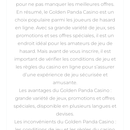
pour ne pas manquer les meilleures offres.
En résumé, le Golden Panda Casino est un
choix populaire parmi les joueurs de hasard
en ligne. Avec sa grande variété de jeux, ses
promotions et ses offres spéciales, il est un
endroit idéal pour les amateurs de jeu de
hasard. Mais avant de vous inscrire, il est
important de vérifier les conditions de jeu et
les règles du casino en ligne pour s’assurer
d’une expérience de jeu sécurisée et
amusante.
Les avantages du Golden Panda Casino :
grande variété de jeux, promotions et offres
spéciales, disponible en plusieurs langues et
devises.
Les inconvénients du Golden Panda Casino :
les conditions de jeu et les règles du casino