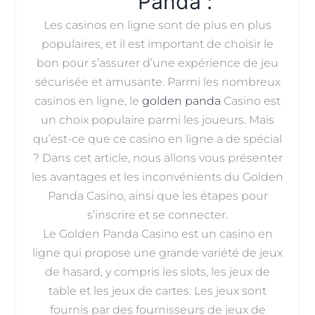
Panda :
Les casinos en ligne sont de plus en plus
populaires, et il est important de choisir le
bon pour s’assurer d’une expérience de jeu
sécurisée et amusante. Parmi les nombreux
casinos en ligne, le
golden panda
Casino est
un choix populaire parmi les joueurs. Mais
qu’est-ce que ce casino en ligne a de spécial
? Dans cet article, nous allons vous présenter
les avantages et les inconvénients du Golden
Panda Casino, ainsi que les étapes pour
s’inscrire et se connecter.
Le Golden Panda Casino est un casino en
ligne qui propose une grande variété de jeux
de hasard, y compris les slots, les jeux de
table et les jeux de cartes. Les jeux sont
fournis par des fournisseurs de jeux de