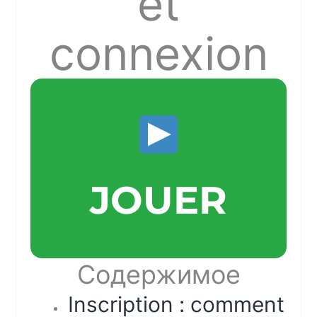
et
connexion
JOUER
Содержимое
Inscription : comment