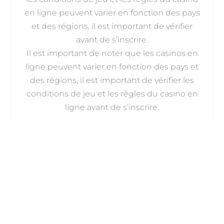
en ligne peuvent varier en fonction des pays
et des régions, il est important de vérifier
avant de s’inscrire.
Il est important de noter que les casinos en
ligne peuvent varier en fonction des pays et
des régions, il est important de vérifier les
conditions de jeu et les règles du casino en
ligne avant de s’inscrire.
Inscription :
comment s’inscrire
sur Golden Panda
Pour commencer à jouer au Golden Panda
Casino, il est nécessaire de s’inscrire en
créant un compte. Cela prend généralement