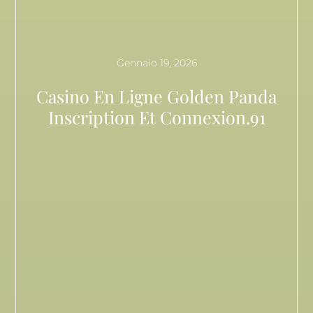
Gennaio 19, 2026
Casino En Ligne Golden Panda
Inscription Et Connexion.91