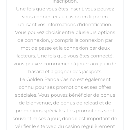
inscription.
Une fois que vous êtes inscrit, vous pouvez
vous connecter au casino en ligne en
utilisant vos informations d’identification.
Vous pouvez choisir entre plusieurs options
de connexion, y compris la connexion par
mot de passe et la connexion par deux
facteurs. Une fois que vous êtes connecté,
vous pouvez commencer à jouer aux jeux de
hasard et à gagner des jackpots.
Le Golden Panda Casino est également
connu pour ses promotions et ses offres
spéciales. Vous pouvez bénéficier de bonus
de bienvenue, de bonus de reload et de
promotions spéciales. Les promotions sont
souvent mises à jour, donc il est important de
vérifier le site web du casino régulièrement