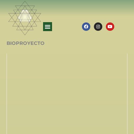
BIOPROYECTO