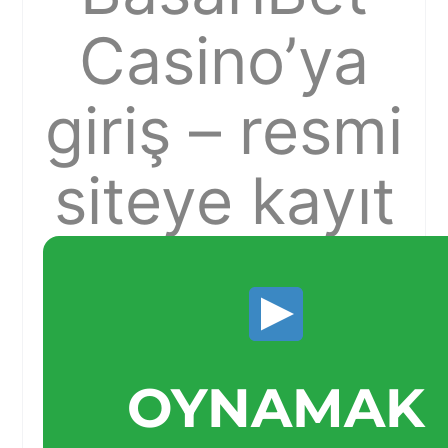
Casino’ya
giriş – resmi
siteye kayıt
OYNAMAK