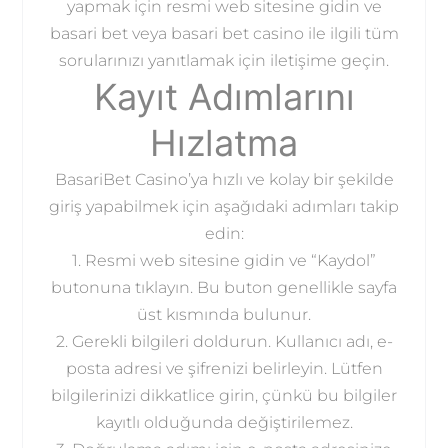
yapmak için resmi web sitesine gidin ve
basari bet veya basari bet casino ile ilgili tüm
sorularınızı yanıtlamak için iletişime geçin.
Kayıt Adımlarını
Hızlatma
BasariBet Casino’ya hızlı ve kolay bir şekilde
giriş yapabilmek için aşağıdaki adımları takip
edin:
1. Resmi web sitesine gidin ve “Kaydol”
butonuna tıklayın. Bu buton genellikle sayfa
üst kısmında bulunur.
2. Gerekli bilgileri doldurun. Kullanıcı adı, e-
posta adresi ve şifrenizi belirleyin. Lütfen
bilgilerinizi dikkatlice girin, çünkü bu bilgiler
kayıtlı olduğunda değiştirilemez.