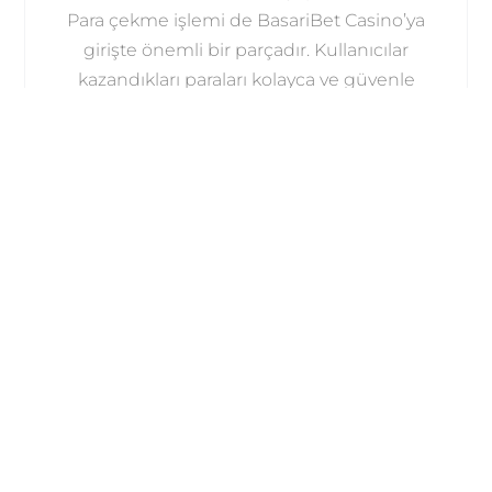
Para çekme işlemi de BasariBet Casino’ya
girişte önemli bir parçadır. Kullanıcılar
kazandıkları paraları kolayca ve güvenle
çekebilirler. Para çekme işlemlerinde gerekli
bilgileri doğru ve eksiksiz girdikten sonra,
işlem birkaç dakika içinde tamamlanır.
BasariBet Casino’ya giriş yaparak, kullanıcılar
geniş bir oyun kataloğu ve güvenli bir para
çekme süreci ile karşılaşabilirler. Bu nedenle,
kullanıcılar bu platformı deneyebilirler ve
kendi deneyimlerini paylaşabilirler.
Yardımcı Olacak
Destek Servisleri
BasariBet Casino’ya giriş yaparken veya
oynarken karşılaşabileceğiniz her türlü