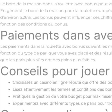
Le bord de la maison dans la roulette avec bonus peut va
En général, le bord de la maison pour la roulette europée
d’environ 5,26%. Les bonus peuvent influencer ces chif
fonction des conditions du bonus.
Paiements dans ave
Les paiements dans la roulette avec bonus suivent les m
fonction du type de pari que vous avez placé et des résult
que les paris plus sûrs ont des gains plus faibles.
Conseils pour jouer
Choisissez un casino en ligne réputé qui offre des bo
Lisez attentivement les termes et conditions des bon
Pratiquez la gestion de votre budget pour maximiser
Expérimentez avec différents types de paris pour tro