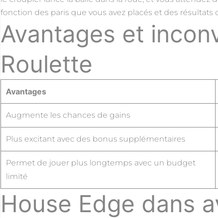
fonction des paris que vous avez placés et des résultats 
Avantages et incon
Roulette
Avantages
Augmente les chances de gains
Plus excitant avec des bonus supplémentaires
Permet de jouer plus longtemps avec un budget
limité
House Edge dans a