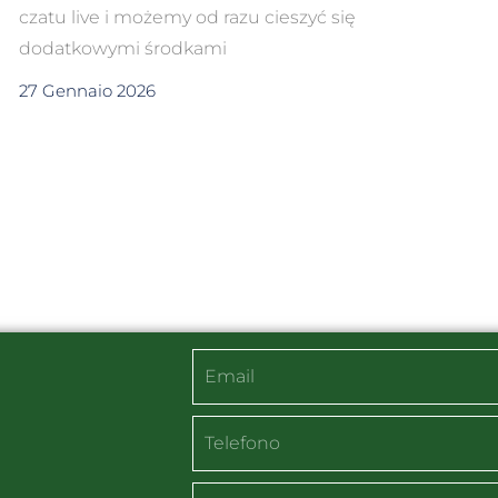
czatu live i możemy od razu cieszyć się
dodatkowymi środkami
27 Gennaio 2026