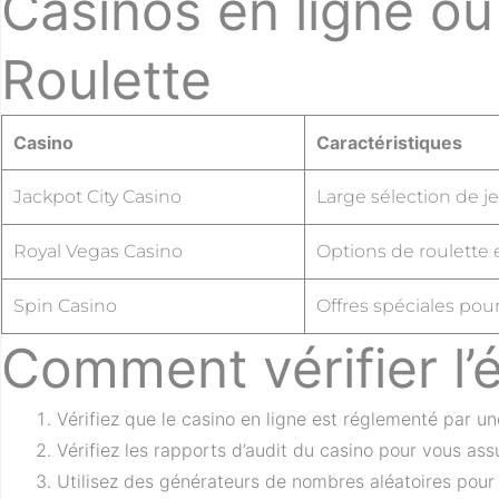
Casinos en ligne où
Roulette
Casino
Caractéristiques
Jackpot City Casino
Large sélection de je
Royal Vegas Casino
Options de roulette 
Spin Casino
Offres spéciales pou
Comment vérifier l’
Vérifiez que le casino en ligne est réglementé par u
Vérifiez les rapports d’audit du casino pour vous ass
Utilisez des générateurs de nombres aléatoires pour g