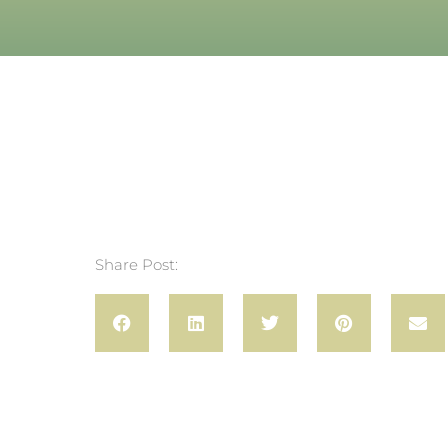
Share Post: