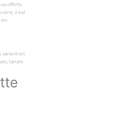
s offerts.
aine, il est
n en
 varient en
vés, tandis
tte