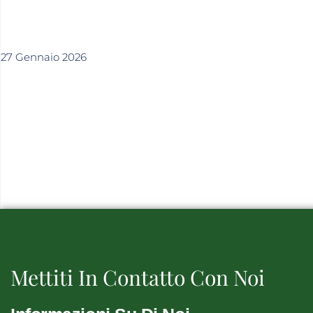
27 Gennaio 2026
Mettiti In Contatto Con Noi