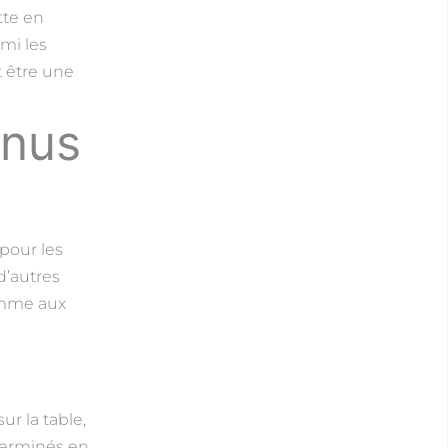
tte en
rmi les
 être une
onus
pour les
d’autres
omme aux
ur la table,
éterminés en