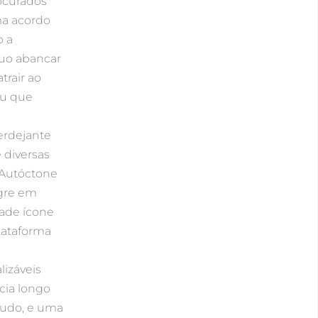
ocurados
ma acordo
o a
quo abancar
trair ao
bu que
erdejante
 diversas
 Autóctone
igre em
dade ícone
lataforma
lizáveis
cia longo
cudo, e uma