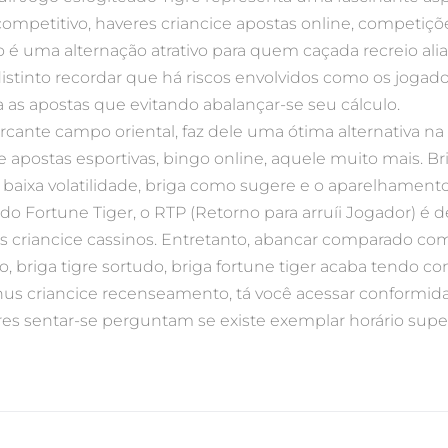
ompetitivo, haveres criancice apostas online, competiçõ
o é uma alternação atrativo para quem caçada recreio ali
 distinto recordar que há riscos envolvidos como os joga
 as apostas que evitando abalançar-se seu cálculo.
ante campo oriental, faz dele uma ótima alternativa na 
apostas esportivas, bingo online, aquele muito mais. B
baixa volatilidade, briga como sugere e o aparelhament
o Fortune Tiger, o RTP (Retorno para arruíi Jogador) é d
s criancice cassinos. Entretanto, abancar comparado com
riga tigre sortudo, briga fortune tiger acaba tendo c
onus criancice recenseamento, tá você acessar conformid
ores sentar-se perguntam se existe exemplar horário supe