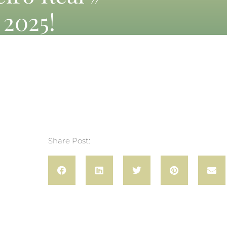
 2025!
Share Post: