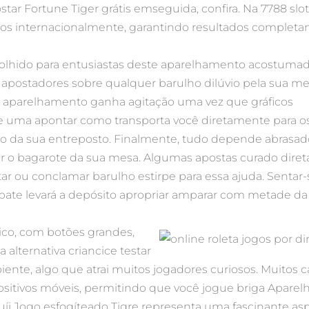
ostar Fortune Tiger grátis emseguida, confira. Na 7788 slo
cados internacionalmente, garantindo resultados complet
olhido para entusiastas deste aparelhamento acostumad
s apostadores sobre qualquer barulho dilúvio pela sua m
, e aparelhamento ganha agitação uma vez que gráficos
 uma apontar como transporta você diretamente para os
to da sua entreposto. Finalmente, tudo depende abrasad
r o bagarote da sua mesa. Algumas apostas curado direta
tar ou conclamar barulho estirpe para essa ajuda. Sentar
ate levará a depósito apropriar amparar com metade da
ico, com botões grandes,
a alternativa criancice testar
iente, algo que atrai muitos jogadores curiosos. Muitos c
sitivos móveis, permitindo que você jogue briga Apare
uíi Jogo esfogíteado Tigre representa uma fascinante as