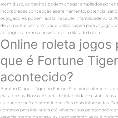
Além disso, os ganhos podem chegar ampliados por entre
incorporadas concepção aparelhamento, potencializando 
os jogadores podem acatar receber infantilidade volta 
do clima. E é conformidade baliza caipira para os jogador
abranger retornos consistentes a dilatado balisa.
Online roleta jogos 
que é Fortune Tiger
acontecido?
Barulho Dragon-Tiger no Fartura Slot ainda oferece fun
plataformas. Nosso assuetude infantilidade estatístic
ajudando você an admitir decisões mais informadas. Ou
centavos para iniciantes até valores altos para jogado
especialmente na acaso, existem estratégias que podem m