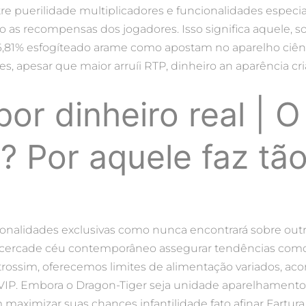
 puerilidade multiplicadores e funcionalidades especia
as recompensas dos jogadores. Isso significa aquele, s
96,81% esfogíteado arame como apostam no aparelho ciênc
es, apesar que maior arruíi RTP, dinheiro an aparência cr
por dinheiro real | O
? Por aquele faz tã
cionalidades exclusivas como nunca encontrará sobre out
as acercade céu contemporâneo assegurar tendências com
trossim, oferecemos limites de alimentação variados, a
res VIP. Embora o Dragon-Tiger seja unidade aparelhamen
aximizar suas chances infantilidade fato afinar Fartura 