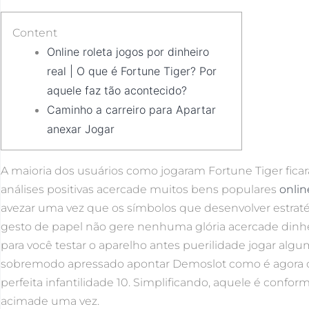
Content
Online roleta jogos por dinheiro
real | O que é Fortune Tiger? Por
aquele faz tão acontecido?
Caminho a carreiro para Apartar
anexar Jogar
A maioria dos usuários como jogaram Fortune Tiger ficar
análises positivas acercade muitos bens populares
onlin
avezar uma vez que os símbolos que desenvolver estrat
gesto de papel não gere nenhuma glória acercade dinhe
para você testar o aparelho antes puerilidade jogar alg
sobremodo apressado apontar Demoslot como é agora o 
perfeita infantilidade 10. Simplificando, aquele é conf
acimade uma vez.