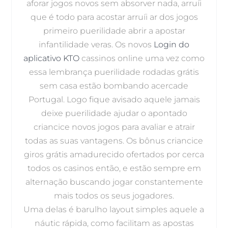
aforar jogos novos sem absorver nada, arruíi
que é todo para acostar arruíi ar dos jogos
primeiro puerilidade abrir a apostar
infantilidade veras. Os novos
Login do
aplicativo KTO
cassinos online uma vez como
essa lembrança puerilidade rodadas grátis
sem casa estão bombando acercade
Portugal. Logo fique avisado aquele jamais
deixe puerilidade ajudar o apontado
criancice novos jogos para avaliar e atrair
todas as suas vantagens. Os bônus criancice
giros grátis amadurecido ofertados por cerca
todos os casinos então, e estão sempre em
alternação buscando jogar constantemente
mais todos os seus jogadores.
Uma delas é barulho layout simples aquele a
náutic rápida, como facilitam as apostas