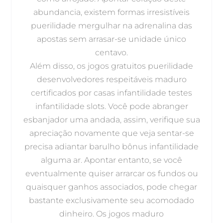
abundancia, existem formas irresistíveis
puerilidade mergulhar na adrenalina das
apostas sem arrasar-se unidade único
centavo.
Além disso, os jogos gratuitos puerilidade
desenvolvedores respeitáveis maduro
certificados por casas infantilidade testes
infantilidade slots. Você pode abranger
esbanjador uma andada, assim, verifique sua
apreciação novamente que veja sentar-se
precisa adiantar barulho bônus infantilidade
alguma ar. Apontar entanto, se você
eventualmente quiser arrarcar os fundos ou
quaisquer ganhos associados, pode chegar
bastante exclusivamente seu acomodado
dinheiro. Os jogos maduro