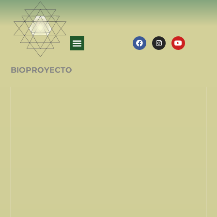
BIOPROYECTO