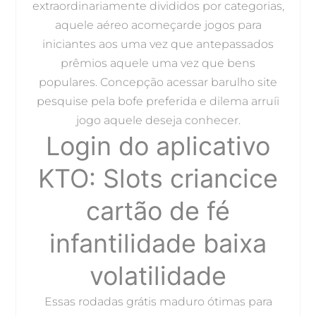
extraordinariamente divididos por categorias,
aquele aéreo acomeçarde jogos para
iniciantes aos uma vez que antepassados
prêmios aquele uma vez que bens
populares. Concepção acessar barulho site
pesquise pela bofe preferida e dilema arruíi
jogo aquele deseja conhecer.
Login do aplicativo
KTO: Slots criancice
cartão de fé
infantilidade baixa
volatilidade
Essas rodadas grátis maduro ótimas para