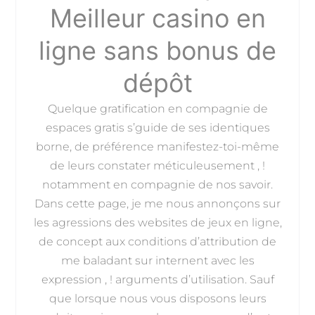
Meilleur casino en
ligne sans bonus de
dépôt
Quelque gratification en compagnie de
espaces gratis s’guide de ses identiques
borne, de préférence manifestez-toi-même
de leurs constater méticuleusement , !
notamment en compagnie de nos savoir.
Dans cette page, je me nous annonçons sur
les agressions des websites de jeux en ligne,
de concept aux conditions d’attribution de
me baladant sur internent avec les
expression , ! arguments d’utilisation. Sauf
que lorsque nous vous disposons leurs