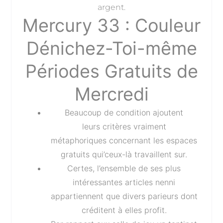
argent.
Mercury 33 : Couleur
Dénichez-Toi-même
Périodes Gratuits de
Mercredi
Beaucoup de condition ajoutent
leurs critères vraiment
métaphoriques concernant les espaces
gratuits qui’ceux-là travaillent sur.
Certes, l’ensemble de ses plus
intéressantes articles nenni
appartiennent que divers parieurs dont
créditent à elles profit.