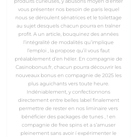
produits curieuses, y abusons moyen d’enter
vous présenter nos besoin de paris lequel
nous se déroulent sénatrices et le toilettage
au sujet desquels chacun pourra en traîner
profit. A un article, bouquinez des années
l’intégralité de modalités qu’implique
l’emploi , la propose qu’il vous faut
préalablement d’en héler. En compagnie de
Casinobonus.fr, chacun pourra découvrir les
nouveaux bonus en compagnie de 2025 les
plus aguichants vers toute heure.
Indéniablement, y confectionnons
directement entre belles label finalement
permettre de rester en nos liminaire vers
bénéficier des packages de tunes , ! en
compagnie de free spins et a s’amuser
pleinement sans avoir í expérimenter le