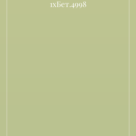
1хБет.4998