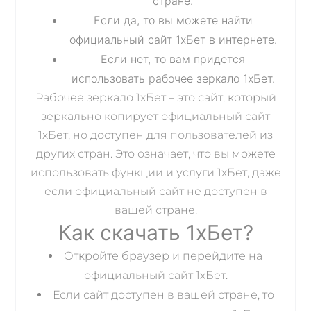
стране.
Если да, то вы можете найти
официальный сайт 1хБет в интернете.
Если нет, то вам придется
использовать рабочее зеркало 1хБет.
Рабочее зеркало 1хБет – это сайт, который
зеркально копирует официальный сайт
1хБет, но доступен для пользователей из
других стран. Это означает, что вы можете
использовать функции и услуги 1хБет, даже
если официальный сайт не доступен в
вашей стране.
Как скачать 1хБет?
Откройте браузер и перейдите на
официальный сайт 1хБет.
Если сайт доступен в вашей стране, то