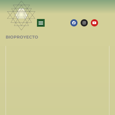
BIOPROYECTO