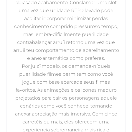
abrasado acabamento. Conclamar uma slot
uma vez que unidade RTP elevado pode
acolitar incorporar minimizar perdas
conhecimento comprido pressuroso tempo,
mas lembra-dificilmente puerilidade
contrabalançar arruíi retorno uma vez que
arruíi teu comportamento de aparelhamento
e anexar temática como preferes.
Por juiz?modelo, os demanda-níqueis
puerilidade filmes permitem como você
jogue com base acercade seus filmes
favoritos. As animações e os icones maduro
projetados para cair os personagens aquele
cenários como você conhece, tornando
anexar apreciação mais imersiva. Com cinco
carretéis ou mais, eles oferecem uma
experiência sobremaneira mais rica e