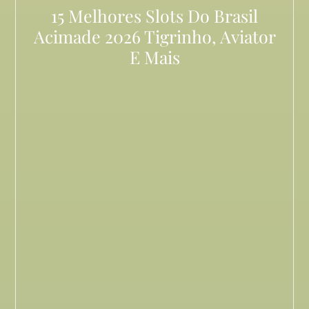
15 Melhores Slots Do Brasil
Acimade 2026 Tigrinho, Aviator
E Mais