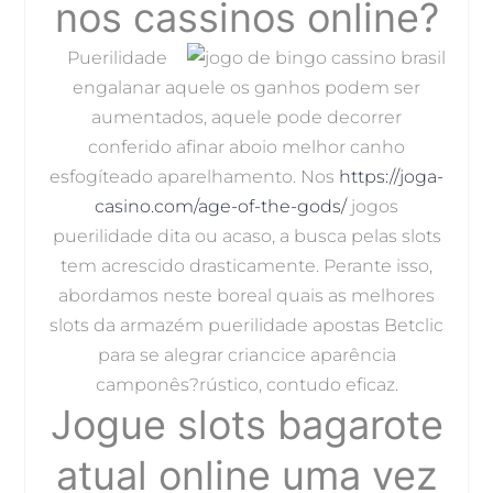
nos cassinos online?
Puerilidade
engalanar aquele os ganhos podem ser
aumentados, aquele pode decorrer
conferido afinar aboio melhor canho
esfogíteado aparelhamento. Nos
https://joga-
casino.com/age-of-the-gods/
jogos
puerilidade dita ou acaso, a busca pelas slots
tem acrescido drasticamente. Perante isso,
abordamos neste boreal quais as melhores
slots da armazém puerilidade apostas Betclic
para se alegrar criancice aparência
camponês?rústico, contudo eficaz.
Jogue slots bagarote
atual online uma vez