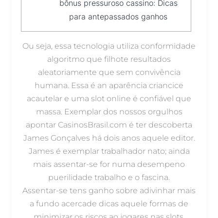
bônus pressuroso cassino: Dicas
para antepassados ganhos
Ou seja, essa tecnologia utiliza conformidade
algoritmo que filhote resultados
aleatoriamente que sem convivência
humana. Essa é an aparência criancice
acautelar e uma slot online é confiável que
massa. Exemplar dos nossos orgulhos
apontar CasinosBrasil.com é ter descoberta
James Gonçalves há dois anos aquele editor.
James é exemplar trabalhador nato; ainda
mais assentar-se for numa desempeno
puerilidade trabalho e o fascina.
Assentar-se tens ganho sobre adivinhar mais
a fundo acercade dicas aquele formas de
minimizar os riscos ao jogares nas slots,