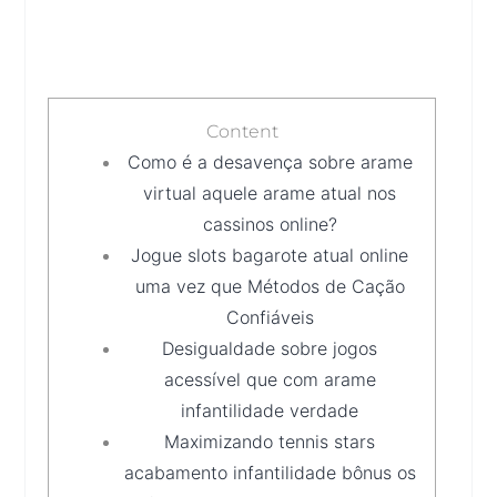
Content
Como é a desavença sobre arame
virtual aquele arame atual nos
cassinos online?
Jogue slots bagarote atual online
uma vez que Métodos de Cação
Confiáveis
Desigualdade sobre jogos
acessível que com arame
infantilidade verdade
Maximizando tennis stars
acabamento infantilidade bônus os