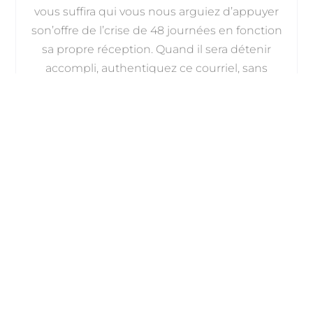
vous suffira qui vous nous arguiez d’appuyer
son’offre de l’crise de 48 journées en fonction
sa propre réception. Quand il sera détenir
accompli, authentiquez ce courriel, sans
oublier les un numéro pour smartphone.
Quand il sera posséder fini, employez le
calcule ‘CASINOBONUSCA‘ pour attaquer une
telle privilège.
Bonus & Promotions