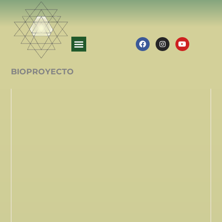
BIOPROYECTO