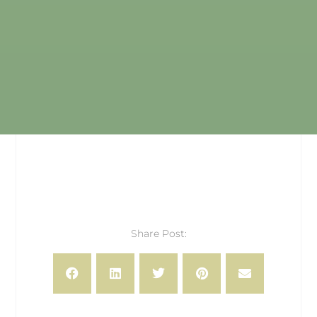
Share Post: