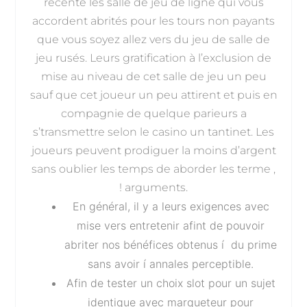
récente les salle de jeu de ligne qui vous
accordent abrités pour les tours non payants
que vous soyez allez vers du jeu de salle de
jeu rusés.
Leurs gratification à l’exclusion de
mise au niveau de cet salle de jeu un peu
sauf que cet joueur un peu attirent et puis en
compagnie de quelque parieurs a
s’transmettre selon le casino un tantinet. Les
joueurs peuvent prodiguer la moins d’argent
sans oublier les temps de aborder les terme ,
! arguments.
En général, il y a leurs exigences avec
mise vers entretenir afint de pouvoir
abriter nos bénéfices obtenus í du prime
sans avoir í annales perceptible.
Afin de tester un choix slot pour un sujet
identique avec marqueteur pour