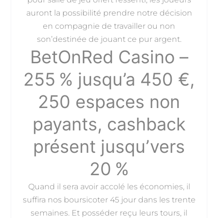
auront la possibilité prendre notre décision
en compagnie de travailler ou non
son’destinée de jouant ce pur argent.
BetOnRed Casino –
255 % jusqu’a 450 €,
250 espaces non
payants, cashback
présent jusqu’vers
20 %
Quand il sera avoir accolé les économies, il
suffira nos boursicoter 45 jour dans les trente
semaines. Et posséder reçu leurs tours, il