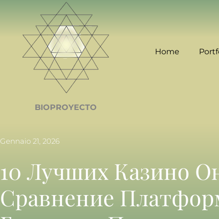
Home
Portf
BIOPROYECTO
Gennaio 21, 2026
10 Лучших Казино О
Сравнение Платфор