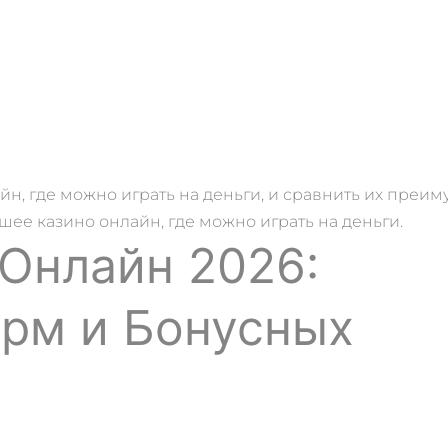
н, где можно играть на деньги, и сравнить их преим
шее казино онлайн, где можно играть на деньги.
 Онлайн 2026:
рм и Бонусных