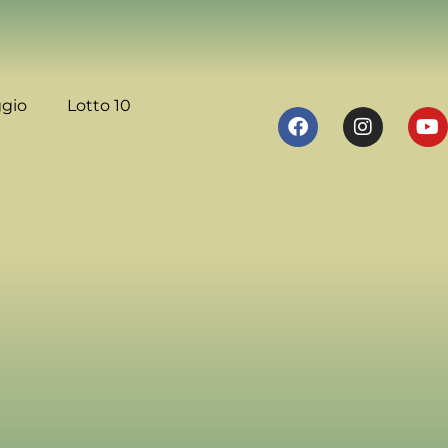
ggio
Lotto 10