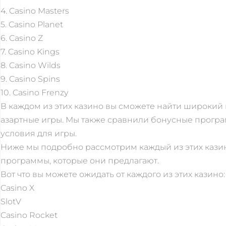
4. Casino Masters
5. Casino Planet
6. Casino Z
7. Casino Kings
8. Casino Wilds
9. Casino Spins
10. Casino Frenzy
В каждом из этих казино вы сможете найти широкий 
азартные игры. Мы также сравнили бонусные програм
условия для игры.
Ниже мы подробно рассмотрим каждый из этих казин
программы, которые они предлагают.
Вот что вы можете ожидать от каждого из этих казино:
Casino X
SlotV
Casino Rocket