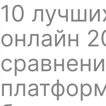
10 лучши
онлайн 2
сравнени
платформ