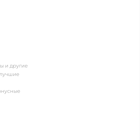
ы и другие
 лучшие
бонусные