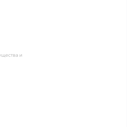
ущества и