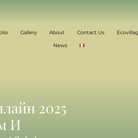
olio
Gallery
About
Contact Us
Ecovilla
News
нлайн 2025
м И