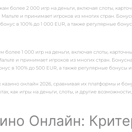
окам более 2 000 игр на деньги, включая слоты, карто
в Мальте и принимает игроков из многих стран. Бону
бонус в 100% до 1 000 EUR, а также регулярные бону
ам более 1 000 игр на деньги, включая слоты, карточн
Мальте и принимает игроков из многих стран. Бонусн
нус в 100% до 500 EUR, а также регулярные бонусы и
 казино онлайн 2026, сравнивая их платформы и бо
ах, как игры на деньги, слоты, и другие возможности
ино Онлайн: Крите