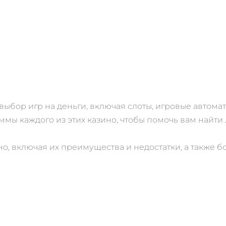
выбор игр на деньги, включая слоты, игровые автомат
мы каждого из этих казино, чтобы помочь вам найти
о, включая их преимущества и недостатки, а также 