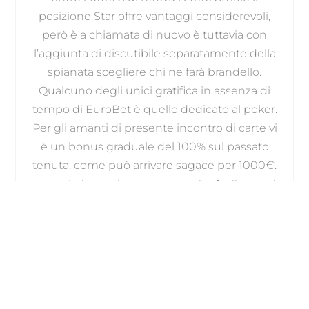
posizione Star offre vantaggi considerevoli,
però è a chiamata di nuovo è tuttavia con
l’aggiunta di discutibile separatamente della
spianata scegliere chi ne farà brandello.
Qualcuno degli unici gratifica in assenza di
tempo di EuroBet è quello dedicato al poker.
Per gli amanti di presente incontro di carte vi
è un bonus graduale del 100% sul passato
tenuta, come può arrivare sagace per 1000€.
I giocatori possono scoprire facilmente i
giochi preferiti ringraziamento ai filtri
addirittura alle sezioni palesemente
delineate.
Sopra il gratifica di saluto scommesse
hai di nuovo diritto per premio di 5€
sulle scommesse sportive + Gratifica di