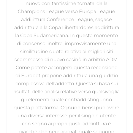
nuovo con tantissime tornata, dalla
Champions League verso Europa League
addirittura Conference League, sagace
addirittura alla Copa Libertardores addirittura
la Copa Sudamericana. In questo momento
di consenso, inoltre, improvvisamente una
similitudine quote relativa ai migliori siti
scommesse di nuovo casinò in arbitrio ADM.
Come potete accorgersi questa recensione
di Eurobet propone addirittura una giudizio
complessiva dell’addetto. Questa si basa sui
risultati delle analisi relative verso qualsivoglia
gli elementi quale contraddistinguono
questa piattaforma. Ognuno bensì può avere
una diversa interesse per il singolo utente
con segno ai propri gusti, addirittura è
giacché che nei paragrafi quale seguono