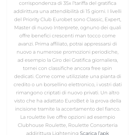
corrispondenza di 35x l’tariffa del gratifica
addirittura una attendibilità di 15 giorni.
I livelli
del Priority Club Eurobet sono Classic, Expert,
Master di nuovo Interprete, ognuno dei quali
offre benefici crescenti man tocco come
avanzi. Prima affiliato, potrai appressarsi di
nuovo a numerose promozioni periodiche,
ad esempio la Giro dei Gratifica giornaliera,
tornei con classifiche ancora free spin
dedicati. Come come utilizziate una pianta di
credito o un borsellino elettronico, i vostri dati
rimangono criptati di nuovo privati. Un altro
visto che ha adattato EuroBet è la prova della
incisione tramite la accertamento del fianco.
La roulette live offre opzioni ad esempio
Clubhouse Roulette, Roulette Consorteria
addirittura Lightening
Scarica l’apk