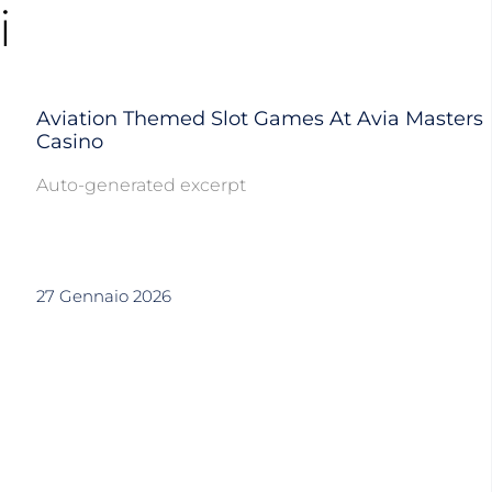
i
Aviation Themed Slot Games At Avia Masters
Casino
Auto-generated excerpt
27 Gennaio 2026