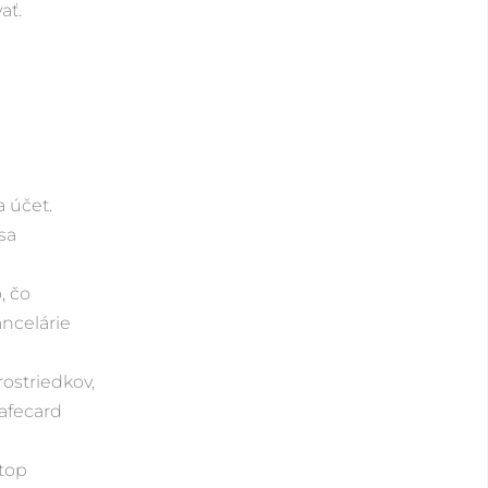
ať.
a účet.
sa
, čo
ancelárie
ostriedkov,
safecard
 top