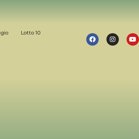
ggio
Lotto 10