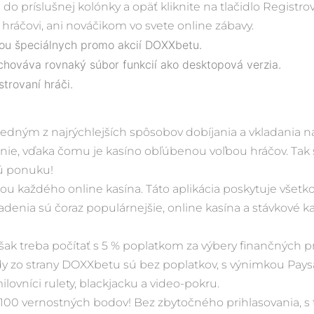
o príslušnej kolónky a opäť kliknite na tlačidlo Registrov
ráčovi, ani nováčikom vo svete online zábavy.
sťou špeciálnych promo akcií DOXXbetu.
achováva rovnaký súbor funkcií ako desktopová verzia.
trovaní hráči.
jedným z najrýchlejších spôsobov dobíjania a vkladania n
e, vďaka čomu je kasíno obľúbenou voľbou hráčov. Tak 
lú ponuku!
u každého online kasína. Táto aplikácia poskytuje všetko
adenia sú čoraz populárnejšie, online kasína a stávkové k
šak treba počítať s 5 % poplatkom za výbery finančných pr
ódy zo strany DOXXbetu sú bez poplatkov, s výnimkou Pay
ilovníci rulety, blackjacku a video-pokru.
š 100 vernostných bodov! Bez zbytočného prihlasovania, s