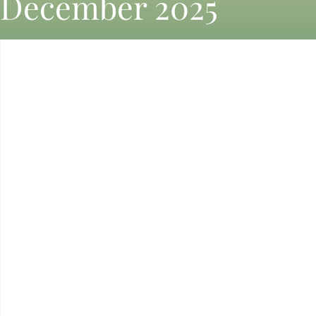
December 2025