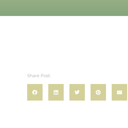
Share Post: