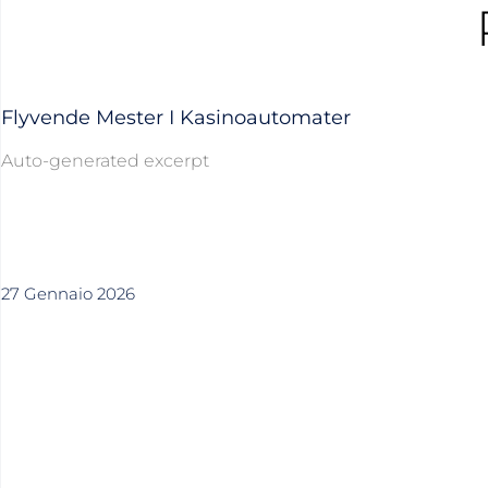
Flyvende Mester I Kasinoautomater
Auto-generated excerpt
27 Gennaio 2026