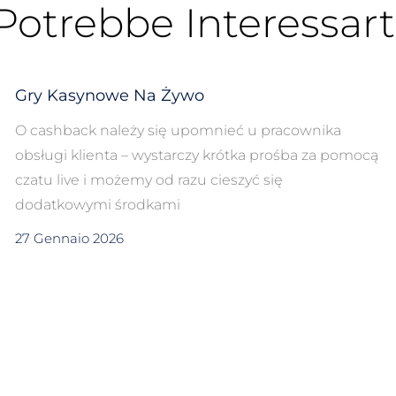
Potrebbe Interessart
Gry Kasynowe Na Żywo
O cashback należy się upomnieć u pracownika
obsługi klienta – wystarczy krótka prośba za pomocą
czatu live i możemy od razu cieszyć się
dodatkowymi środkami
27 Gennaio 2026