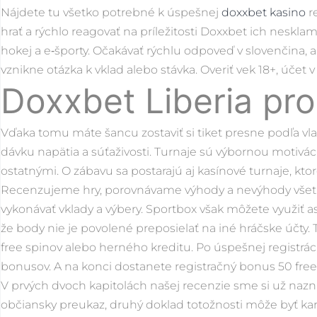
Nájdete tu všetko potrebné k úspešnej
doxxbet kasino
r
hrať a rýchlo reagovať na príležitosti Doxxbet ich nesklam
hokej a e‑športy. Očakávať rýchlu odpoveď v slovenčina, ak
vznikne otázka k vklad alebo stávka. Overiť vek 18+, účet v
Doxxbet Liberia pr
Vďaka tomu máte šancu zostaviť si tiket presne podľa vlas
dávku napätia a súťaživosti. Turnaje sú výbornou motiváci
ostatnými. O zábavu sa postarajú aj kasínové turnaje, kt
Recenzujeme hry, porovnávame výhody a nevýhody všetký
vykonávať vklady a výbery. Sportbox však môžete využiť a
že body nie je povolené preposielať na iné hráčske účty
free spinov alebo herného kreditu. Po úspešnej registráci
bonusov. A na konci dostanete registračný bonus 50 free
V prvých dvoch kapitolách našej recenzie sme si už nazna
občiansky preukaz, druhý doklad totožnosti môže byť ka