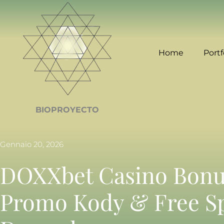
Home
Portf
BIOPROYECTO
Gennaio 20, 2026
DOXXbet Casino Bonus
Promo Kody & Free S