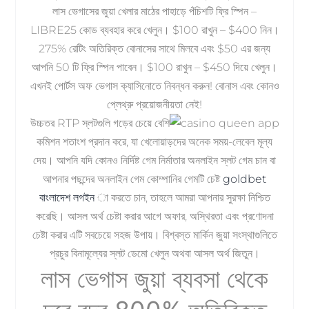
লাস ভেগাসের জুয়া খেলার মাঠের পাহাড়ে পঁচিশটি ফ্রি স্পিন –
LIBRE25 কোড ব্যবহার করে খেলুন। $100 রাখুন – $400 নিন।
275% রেটিং অতিরিক্ত বোনাসের সাথে মিলবে এবং $50 এর জন্য
আপনি 50 টি ফ্রি স্পিন পাবেন। $100 রাখুন – $450 দিয়ে খেলুন।
এখনই পোর্টস অফ ভেগাস ক্যাসিনোতে নিবন্ধন করুন! বোনাস এবং কোনও
প্লেথ্রু প্রয়োজনীয়তা নেই!
উচ্চতর RTP স্লটগুলি গড়ের চেয়ে বেশি
কমিশন শতাংশ প্রদান করে, যা খেলোয়াড়দের অনেক সময়-লেবেল মূল্য
দেয়। আপনি যদি কোনও নির্দিষ্ট গেম নির্মাতার অনলাইন স্লট গেম চান বা
আপনার পছন্দের অনলাইন গেম কোম্পানির গেমটি চেষ্ট
goldbet
বাংলাদেশ লগইন
া করতে চান, তাহলে আমরা আপনার সুরক্ষা নিশ্চিত
করেছি। আসল অর্থ চেষ্টা করার আগে অফার, অস্থিরতা এবং প্রণোদনা
চেষ্টা করার এটি সবচেয়ে সহজ উপায়। বিশ্বস্ত মার্কিন জুয়া সংস্থাগুলিতে
প্রচুর বিনামূল্যের স্লট ডেমো খেলুন অথবা আসল অর্থ জিতুন।
লাস ভেগাস জুয়া ব্যবসা থেকে