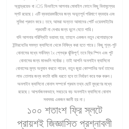
অ্যান্ড্রয়েড বা iOS ডিভাইসে আপনার মোবাইল ফোনে কিছু বিনামূল্যের
স্লট রয়েছে। এটি ব্যবহারকারীদের জন্য অভূতপূর্ব পরিমাণে ব্যবহার এবং
সুবিধা প্রদান করে। তবে, আমরা অন্তত আমাদের পোর্ট ওয়েবসাইটের
প্রথমটি না দেখার জন্য ভুলে যেতে পারি।
যদি আপনার পরিস্থিতি ভয়াবহ হয়, তাহলে একজন নতুন খেলোয়াড়কে
ইন্টারনেটের সমস্ত ক্যাসিনো থেকে নিষিদ্ধ করা হতে পারে। কিছু শূন্য-পুট
বোনাসের মধ্যে সর্বনিম্ন 1x প্লেথ্রু ঝুঁকিপূর্ণ, তবে ফ্রি স্পিন এবং পুট
বোনাসের জন্য মানগুলি সর্বোচ্চ। তাই আপনি অনলাইন ক্যাসিনো
বোনাসের মূল্য অনুমান করতে পারেন, নতুন জুয়া কোম্পানির অর্থ তাদের
লাভ তোলার জন্য কতটা বাজি ধরতে হবে তা নির্ধারণ করে শুরু করুন।
অনলাইন ক্যাসিনো বোনাস সম্পর্কে প্রথম তথ্য ছোট মুদ্রণের মধ্যে
রয়েছে। আশ্চর্যজনকভাবে, সবচেয়ে বড় অনলাইন ক্যাসিনো বোনাস
সবসময় একজন জ্ঞানী হয় না।
১০০ শতাংশ ফ্রি স্লটে
প্রায়শই জিজ্ঞাসিত প্রশ্নাবলী