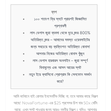
ব্লগ
১০০ শতাংশ ফ্রি স্লটে প্রায়শই জিজ্ঞাসিত
প্রশ্নাবলী
লাস ভেগাস জুয়া ব্যবসা থেকে দূরে বন্দর 800%
অতিরিক্ত বন্দর – আমাদের সমস্ত ওয়েবসাইটের
জন্য সবচেয়ে বড় ব্যক্তিগত অতিরিক্ত বোনাস!
আপনার নিজের অতিরিক্ত বোনাস খুঁজুন
লাস ভেগাস হারবারস অনলাইন – জুয়া সম্পূর্ণ
বিনামূল্যে এবং আসল আয়ের স্লট
নতুন ইয়ে ক্যাসিনো প্রোগ্রাম কি সেলফোন সমর্থন
করে?
আমি বর্তমানে হাই রোলার ইনসেনটিভ দিচ্ছি না, তবে আমার কাছে বিকল্প
আছে! NovaFortune-এর $25 প্রসেসর চিপ যার 50x বেটিং
আছে, এখন স্লট পাওয়ার জন্য আরও নমনীয় বিকল্প। যদিও, আপনার